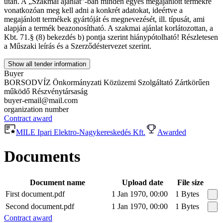
után. A „Szakmai ajánlat”-ban minden egyes megajánlott termékre
vonatkozóan meg kell adni a konkrét adatokat, ideértve a
megajánlott termékek gyártóját és megnevezését, ill. típusát, ami
alapján a termék beazonosítható. A szakmai ajánlat korlátozottan, a
Kbt. 71.§ (8) bekezdés b) pontja szerint hiánypótolható! Részletesen
a Műszaki leírás és a Szerződéstervezet szerint.
Show all tender information
Buyer
BORSODVÍZ Önkormányzati Közüzemi Szolgáltató Zártkörűen
működő Részvénytársaság
buyer-email@mail.com
organization number
Contract award
MILE Ipari Elektro-Nagykereskedés Kft.
Awarded
Documents
Document name
Upload date
File size
First document.pdf
1 Jan 1970, 00:00
1 Bytes
Second document.pdf
1 Jan 1970, 00:00
1 Bytes
Contract award