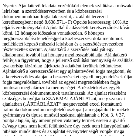
Nyertes Ajánlattevő feladata vezérlőköri elemek szállítása a műszaki
leírásban, a szerződéstervezetben és a közbeszerzési
dokumentumokban foglaltak szerint, az alábbi tervezett
keretösszegben: nettó 8.638.571,- Ft Opciós keretösszeg: 10% Az
eljárás eredményeként Ajánlatkérő adásvételi keretszerződést kíván
kötni, 12 hónapos időszakra vonatkozóan, 6 hónapos
meghosszabbítási lehetőséggel a közbeszerzési dokumentumok
mellékletét képező műszaki leírásban és a szerződéstervezetben
részletezettek szerint. Ajánlatkérő a szerződés hatályát egy
alkalommal további hat hónapra meghosszabbíthatja. Ajánlatkérő
felhívja a figyelmet, hogy a jellemző szállítási mennyiség és szállítási
gyakoriság kizárólag tájékoztató adatként kerültek feltüntetésre.
Ajánlatkérő a keretszerződést egy ajánlattevővel fogja megkötni, és
a keretszerződés alapján a beszerzéseket egyedi megrendelések útján
fogja megvalósítani, továbbá az egyedi megrendelésben fogja
pontosan meghatározni a mennyiséget. A részleteket az egyéb
közbeszerzési dokumentumok tartalmazzák. Az ajánlat részeként
szükséges benyújtania SZAKMAI AJÁNLAT-ot, mely szakmai
ajánlatban („ÁRTÁBLÁZAT” megnevezésű excel formátumú
iratminta dokumentum megfelelő oszlopai) a megajánlott termékek
gyártmánya és típusa minősül szakmai ajánlatnak a Kbt. 3. § 37.
pontja alapján, így amennyiben valamely termék esetén a gyártó
és/vagy típus nem kerül feltüntetésre úgy ezek nem hiánypótolható
hibának minősülnek és az ajánlat érvénytelenségét vonják maga