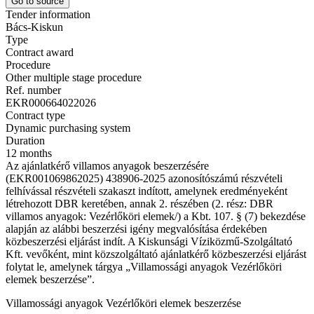
Go to source
Tender information
Bács-Kiskun
Type
Contract award
Procedure
Other multiple stage procedure
Ref. number
EKR000664022026
Contract type
Dynamic purchasing system
Duration
12 months
Az ajánlatkérő villamos anyagok beszerzésére
(EKR001069862025) 438906-2025 azonosítószámú részvételi
felhívással részvételi szakaszt indított, amelynek eredményeként
létrehozott DBR keretében, annak 2. részében (2. rész: DBR
villamos anyagok: Vezérlőköri elemek/) a Kbt. 107. § (7) bekezdése
alapján az alábbi beszerzési igény megvalósítása érdekében
közbeszerzési eljárást indít. A Kiskunsági Víziközmű-Szolgáltató
Kft. vevőként, mint közszolgáltató ajánlatkérő közbeszerzési eljárást
folytat le, amelynek tárgya „Villamossági anyagok Vezérlőköri
elemek beszerzése”.
Villamossági anyagok Vezérlőköri elemek beszerzése