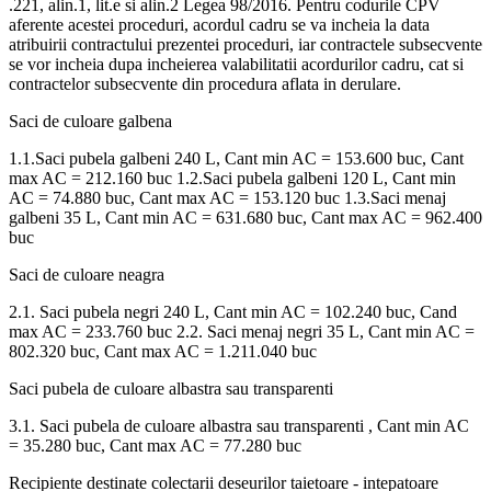
.221, alin.1, lit.e si alin.2 Legea 98/2016. Pentru codurile CPV
aferente acestei proceduri, acordul cadru se va incheia la data
atribuirii contractului prezentei proceduri, iar contractele subsecvente
se vor incheia dupa incheierea valabilitatii acordurilor cadru, cat si
contractelor subsecvente din procedura aflata in derulare.
Saci de culoare galbena
1.1.Saci pubela galbeni 240 L, Cant min AC = 153.600 buc, Cant
max AC = 212.160 buc 1.2.Saci pubela galbeni 120 L, Cant min
AC = 74.880 buc, Cant max AC = 153.120 buc 1.3.Saci menaj
galbeni 35 L, Cant min AC = 631.680 buc, Cant max AC = 962.400
buc
Saci de culoare neagra
2.1. Saci pubela negri 240 L, Cant min AC = 102.240 buc, Cand
max AC = 233.760 buc 2.2. Saci menaj negri 35 L, Cant min AC =
802.320 buc, Cant max AC = 1.211.040 buc
Saci pubela de culoare albastra sau transparenti
3.1. Saci pubela de culoare albastra sau transparenti , Cant min AC
= 35.280 buc, Cant max AC = 77.280 buc
Recipiente destinate colectarii deseurilor taietoare - intepatoare