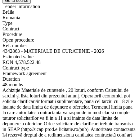
Go to source
Tender information
Brăila
Romania
Type
Contract
Procedure
Open procedure
Ref. number
4342863 - MATERIALE DE CURATENIE - 2026
Estimated value
RON 4,578,522.48
Contract type
Framework agreement
Duration
48 months
Achiziție Materiale de curatenie , 20 loturi, conform Caietului de
sarcini și lista loturi din prezentul anunț. Operatorii economici pot
solicita clarificari/informatii suplimentare, pana cel tarziu cu 18 zile
inainte de data limita de depunere a ofertelor. Termenul limita pana
la care autoritatea contractanta va raspunde in mod clar si complet
tuturor solicitarilor va fi in a 11 a zi inainte de data limita de
depunere a ofertelor. Orice solicitare de clarificari trebuie transmisa
in SEAP (http://sicap-prod.e-licitatie.ro/pub). Autoritatea contactanta
îsi rezervă dreptul de a redimensiona cantitatea contractată conf art