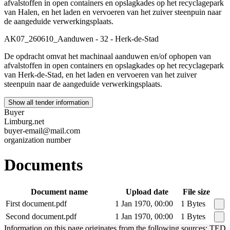
afvalstoffen in open containers en opslagkades op het recyclagepark
van Halen, en het laden en vervoeren van het zuiver steenpuin naar
de aangeduide verwerkingsplaats.
AK07_260610_Aanduwen - 32 - Herk-de-Stad
De opdracht omvat het machinaal aanduwen en/of ophopen van
afvalstoffen in open containers en opslagkades op het recyclagepark
van Herk-de-Stad, en het laden en vervoeren van het zuiver
steenpuin naar de aangeduide verwerkingsplaats.
Show all tender information
Buyer
Limburg.net
buyer-email@mail.com
organization number
Documents
Document name
Upload date
File size
First document.pdf
1 Jan 1970, 00:00
1 Bytes
Second document.pdf
1 Jan 1970, 00:00
1 Bytes
Information on this page originates from the following sources: TED