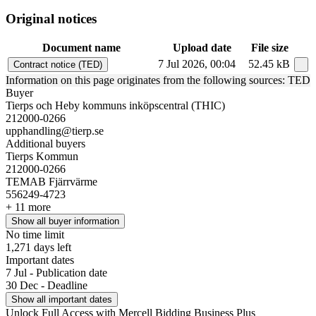
Original notices
Document name
Upload date
File size
7 Jul 2026, 00:04
52.45 kB
Contract notice (TED)
Information on this page originates from the following sources: TED
Buyer
Tierps och Heby kommuns inköpscentral (THIC)
212000-0266
upphandling@tierp.se
Additional buyers
Tierps Kommun
212000-0266
TEMAB Fjärrvärme
556249-4723
+ 11 more
Show all buyer information
No time limit
1,271 days left
Important dates
7 Jul - Publication date
30 Dec - Deadline
Show all important dates
Unlock Full Access with Mercell Bidding Business Plus