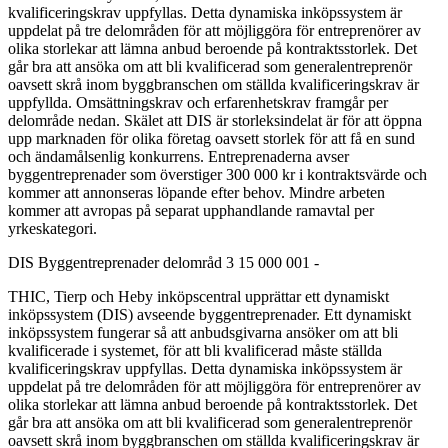
kvalificeringskrav uppfyllas. Detta dynamiska inköpssystem är
uppdelat på tre delområden för att möjliggöra för entreprenörer av
olika storlekar att lämna anbud beroende på kontraktsstorlek. Det
går bra att ansöka om att bli kvalificerad som generalentreprenör
oavsett skrå inom byggbranschen om ställda kvalificeringskrav är
uppfyllda. Omsättningskrav och erfarenhetskrav framgår per
delområde nedan. Skälet att DIS är storleksindelat är för att öppna
upp marknaden för olika företag oavsett storlek för att få en sund
och ändamålsenlig konkurrens. Entreprenaderna avser
byggentreprenader som överstiger 300 000 kr i kontraktsvärde och
kommer att annonseras löpande efter behov. Mindre arbeten
kommer att avropas på separat upphandlande ramavtal per
yrkeskategori.
DIS Byggentreprenader delområd 3 15 000 001 -
THIC, Tierp och Heby inköpscentral upprättar ett dynamiskt
inköpssystem (DIS) avseende byggentreprenader. Ett dynamiskt
inköpssystem fungerar så att anbudsgivarna ansöker om att bli
kvalificerade i systemet, för att bli kvalificerad måste ställda
kvalificeringskrav uppfyllas. Detta dynamiska inköpssystem är
uppdelat på tre delområden för att möjliggöra för entreprenörer av
olika storlekar att lämna anbud beroende på kontraktsstorlek. Det
går bra att ansöka om att bli kvalificerad som generalentreprenör
oavsett skrå inom byggbranschen om ställda kvalificeringskrav är