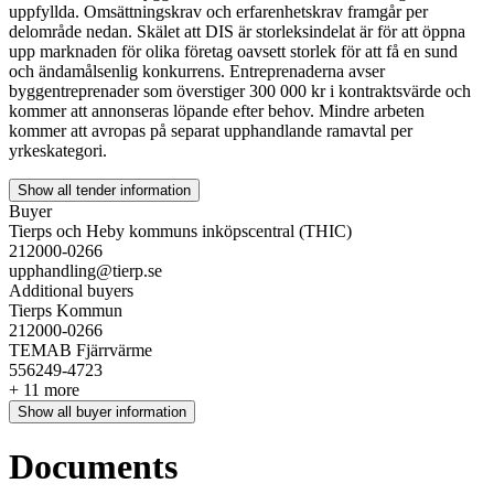
uppfyllda. Omsättningskrav och erfarenhetskrav framgår per
delområde nedan. Skälet att DIS är storleksindelat är för att öppna
upp marknaden för olika företag oavsett storlek för att få en sund
och ändamålsenlig konkurrens. Entreprenaderna avser
byggentreprenader som överstiger 300 000 kr i kontraktsvärde och
kommer att annonseras löpande efter behov. Mindre arbeten
kommer att avropas på separat upphandlande ramavtal per
yrkeskategori.
Show all tender information
Buyer
Tierps och Heby kommuns inköpscentral (THIC)
212000-0266
upphandling@tierp.se
Additional buyers
Tierps Kommun
212000-0266
TEMAB Fjärrvärme
556249-4723
+ 11 more
Show all buyer information
Documents