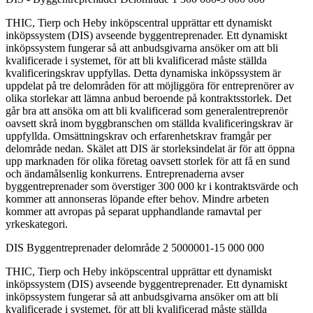
THIC, Tierp och Heby inköpscentral upprättar ett dynamiskt
inköpssystem (DIS) avseende byggentreprenader. Ett dynamiskt
inköpssystem fungerar så att anbudsgivarna ansöker om att bli
kvalificerade i systemet, för att bli kvalificerad måste ställda
kvalificeringskrav uppfyllas. Detta dynamiska inköpssystem är
uppdelat på tre delområden för att möjliggöra för entreprenörer av
olika storlekar att lämna anbud beroende på kontraktsstorlek. Det
går bra att ansöka om att bli kvalificerad som generalentreprenör
oavsett skrå inom byggbranschen om ställda kvalificeringskrav är
uppfyllda. Omsättningskrav och erfarenhetskrav framgår per
delområde nedan. Skälet att DIS är storleksindelat är för att öppna
upp marknaden för olika företag oavsett storlek för att få en sund
och ändamålsenlig konkurrens. Entreprenaderna avser
byggentreprenader som överstiger 300 000 kr i kontraktsvärde och
kommer att annonseras löpande efter behov. Mindre arbeten
kommer att avropas på separat upphandlande ramavtal per
yrkeskategori.
DIS Byggentreprenader delområde 2 5000001-15 000 000
THIC, Tierp och Heby inköpscentral upprättar ett dynamiskt
inköpssystem (DIS) avseende byggentreprenader. Ett dynamiskt
inköpssystem fungerar så att anbudsgivarna ansöker om att bli
kvalificerade i systemet, för att bli kvalificerad måste ställda