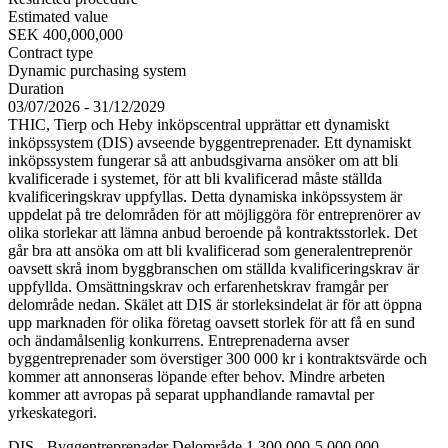
Estimated value
SEK 400,000,000
Contract type
Dynamic purchasing system
Duration
03/07/2026 - 31/12/2029
THIC, Tierp och Heby inköpscentral upprättar ett dynamiskt
inköpssystem (DIS) avseende byggentreprenader. Ett dynamiskt
inköpssystem fungerar så att anbudsgivarna ansöker om att bli
kvalificerade i systemet, för att bli kvalificerad måste ställda
kvalificeringskrav uppfyllas. Detta dynamiska inköpssystem är
uppdelat på tre delområden för att möjliggöra för entreprenörer av
olika storlekar att lämna anbud beroende på kontraktsstorlek. Det
går bra att ansöka om att bli kvalificerad som generalentreprenör
oavsett skrå inom byggbranschen om ställda kvalificeringskrav är
uppfyllda. Omsättningskrav och erfarenhetskrav framgår per
delområde nedan. Skälet att DIS är storleksindelat är för att öppna
upp marknaden för olika företag oavsett storlek för att få en sund
och ändamålsenlig konkurrens. Entreprenaderna avser
byggentreprenader som överstiger 300 000 kr i kontraktsvärde och
kommer att annonseras löpande efter behov. Mindre arbeten
kommer att avropas på separat upphandlande ramavtal per
yrkeskategori.
DIS - Byggentreprenader Delområde 1 300 000-5 000 000