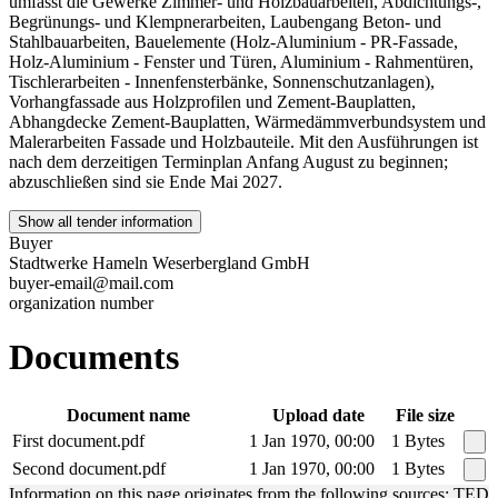
umfasst die Gewerke Zimmer- und Holzbauarbeiten, Abdichtungs-,
Begrünungs- und Klempnerarbeiten, Laubengang Beton- und
Stahlbauarbeiten, Bauelemente (Holz-Aluminium - PR-Fassade,
Holz-Aluminium - Fenster und Türen, Aluminium - Rahmentüren,
Tischlerarbeiten - Innenfensterbänke, Sonnenschutzanlagen),
Vorhangfassade aus Holzprofilen und Zement-Bauplatten,
Abhangdecke Zement-Bauplatten, Wärmedämmverbundsystem und
Malerarbeiten Fassade und Holzbauteile. Mit den Ausführungen ist
nach dem derzeitigen Terminplan Anfang August zu beginnen;
abzuschließen sind sie Ende Mai 2027.
Show all tender information
Buyer
Stadtwerke Hameln Weserbergland GmbH
buyer-email@mail.com
organization number
Documents
Document name
Upload date
File size
First document.pdf
1 Jan 1970, 00:00
1 Bytes
Second document.pdf
1 Jan 1970, 00:00
1 Bytes
Information on this page originates from the following sources: TED