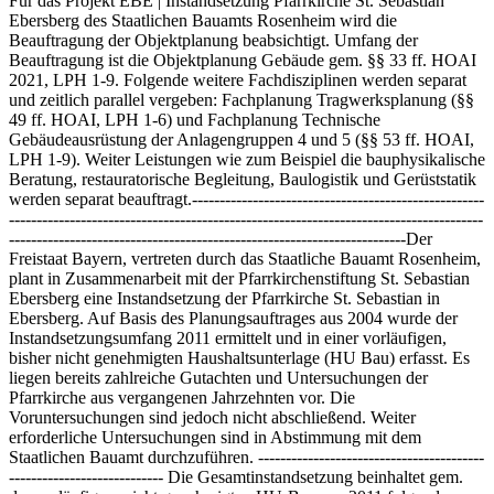
Für das Projekt EBE | Instandsetzung Pfarrkirche St. Sebastian
Ebersberg des Staatlichen Bauamts Rosenheim wird die
Beauftragung der Objektplanung beabsichtigt. Umfang der
Beauftragung ist die Objektplanung Gebäude gem. §§ 33 ff. HOAI
2021, LPH 1-9. Folgende weitere Fachdisziplinen werden separat
und zeitlich parallel vergeben: Fachplanung Tragwerksplanung (§§
49 ff. HOAI, LPH 1-6) und Fachplanung Technische
Gebäudeausrüstung der Anlagengruppen 4 und 5 (§§ 53 ff. HOAI,
LPH 1-9). Weiter Leistungen wie zum Beispiel die bauphysikalische
Beratung, restauratorische Begleitung, Baulogistik und Gerüststatik
werden separat beauftragt.-----------------------------------------------------
--------------------------------------------------------------------------------------
------------------------------------------------------------------------Der
Freistaat Bayern, vertreten durch das Staatliche Bauamt Rosenheim,
plant in Zusammenarbeit mit der Pfarrkirchenstiftung St. Sebastian
Ebersberg eine Instandsetzung der Pfarrkirche St. Sebastian in
Ebersberg. Auf Basis des Planungsauftrages aus 2004 wurde der
Instandsetzungsumfang 2011 ermittelt und in einer vorläufigen,
bisher nicht genehmigten Haushaltsunterlage (HU Bau) erfasst. Es
liegen bereits zahlreiche Gutachten und Untersuchungen der
Pfarrkirche aus vergangenen Jahrzehnten vor. Die
Voruntersuchungen sind jedoch nicht abschließend. Weiter
erforderliche Untersuchungen sind in Abstimmung mit dem
Staatlichen Bauamt durchzuführen. -----------------------------------------
---------------------------- Die Gesamtinstandsetzung beinhaltet gem.