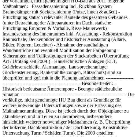
der vorläufigen, nicht genehmigten HU-Bau aus 2011 folgende
Maßnahmen: - Fassadensanierung incl. Rückbau System
Brannekämper mit Sockelsanierung (Putze, innen & außen) -
Ertüchtigung statisch relevanter Bauteile des gesamten Gebäudes
(unter Betrachtung der Altreparaturen im Dach, statische
Ertüchtigung Emporen & Vorhalle, Risse Mauerwerk) -
Instandsetzung des Innenraumes inkl. Ausstattung - Rekonstruktion
Raumschale, Deckenbilder und historischer Ausstattung (Altäre,
Bilder, Figuren, Leuchter) - Abnahme der sandhaltigen
Wandanstriche und eventuell Modifikation der Farbgebung -
Sicherungen und Teilfestigungen der Stuckarbeiten (Überprüfung
Art / Umfang seit 2009!) - Haustechnischen Anlagen (ELT,
Gehörlosenschleife, Alarmanlage, Lautsprecheranlage,
Glockensteuerung, Bankstrahlheizungen, Blitzschutz) sind zu
überprüfen und ggf. mit in die Planung aufzunehmen ------------------
--------------------------------------------------- Besonderheiten: -
Historisch bedeutsame Ämterempore - Beengte städtebauliche
Situation --------------------------------------------------------------------- Die
vorläufige, nicht genehmigte HU Bau dient als Grundlage für
weitere notwendige Untersuchungen sowie der Erfassung des
Maßnahmenumfangs. Diese ist jedoch durch den Objektplaner zu
aktualisieren und in Teilen zu überarbeiten, insbesondere
hinsichtlich weiterer notwendiger Maßnahmen (z. B. Überprüfung
der hölzerne Dachkonstruktion / der Dachdeckung, Konstruktive
Untersuchung Turm / Schäden Turm). Die 2009 erstellten