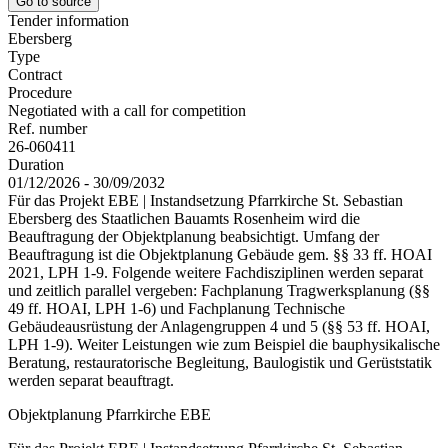
Go to source
Tender information
Ebersberg
Type
Contract
Procedure
Negotiated with a call for competition
Ref. number
26-060411
Duration
01/12/2026 - 30/09/2032
Für das Projekt EBE | Instandsetzung Pfarrkirche St. Sebastian
Ebersberg des Staatlichen Bauamts Rosenheim wird die
Beauftragung der Objektplanung beabsichtigt. Umfang der
Beauftragung ist die Objektplanung Gebäude gem. §§ 33 ff. HOAI
2021, LPH 1-9. Folgende weitere Fachdisziplinen werden separat
und zeitlich parallel vergeben: Fachplanung Tragwerksplanung (§§
49 ff. HOAI, LPH 1-6) und Fachplanung Technische
Gebäudeausrüstung der Anlagengruppen 4 und 5 (§§ 53 ff. HOAI,
LPH 1-9). Weiter Leistungen wie zum Beispiel die bauphysikalische
Beratung, restauratorische Begleitung, Baulogistik und Gerüststatik
werden separat beauftragt.
Objektplanung Pfarrkirche EBE