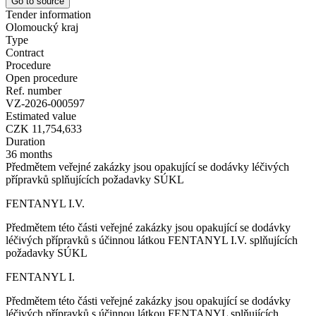
Go to source
Tender information
Olomoucký kraj
Type
Contract
Procedure
Open procedure
Ref. number
VZ-2026-000597
Estimated value
CZK 11,754,633
Duration
36 months
Předmětem veřejné zakázky jsou opakující se dodávky léčivých
přípravků splňujících požadavky SÚKL
FENTANYL I.V.
Předmětem této části veřejné zakázky jsou opakující se dodávky
léčivých přípravků s účinnou látkou FENTANYL I.V. splňujících
požadavky SÚKL
FENTANYL I.
Předmětem této části veřejné zakázky jsou opakující se dodávky
léčivých přípravků s účinnou látkou FENTANYL splňujících