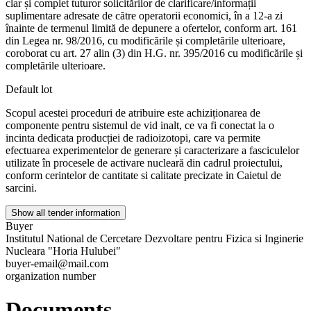
clar și complet tuturor solicitărilor de clarificare/informații
suplimentare adresate de către operatorii economici, în a 12-a zi
înainte de termenul limită de depunere a ofertelor, conform art. 161
din Legea nr. 98/2016, cu modificările și completările ulterioare,
coroborat cu art. 27 alin (3) din H.G. nr. 395/2016 cu modificările și
completările ulterioare.
Default lot
Scopul acestei proceduri de atribuire este achiziționarea de
componente pentru sistemul de vid inalt, ce va fi conectat la o
incinta dedicata producției de radioizotopi, care va permite
efectuarea experimentelor de generare și caracterizare a fasciculelor
utilizate în procesele de activare nucleară din cadrul proiectului,
conform cerintelor de cantitate si calitate precizate in Caietul de
sarcini.
Show all tender information
Buyer
Institutul National de Cercetare Dezvoltare pentru Fizica si Inginerie
Nucleara "Horia Hulubei"
buyer-email@mail.com
organization number
Documents