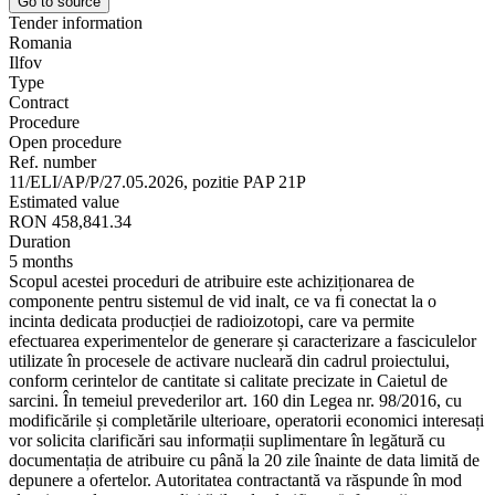
Go to source
Tender information
Romania
Ilfov
Type
Contract
Procedure
Open procedure
Ref. number
11/ELI/AP/P/27.05.2026, pozitie PAP 21P
Estimated value
RON 458,841.34
Duration
5 months
Scopul acestei proceduri de atribuire este achiziționarea de
componente pentru sistemul de vid inalt, ce va fi conectat la o
incinta dedicata producției de radioizotopi, care va permite
efectuarea experimentelor de generare și caracterizare a fasciculelor
utilizate în procesele de activare nucleară din cadrul proiectului,
conform cerintelor de cantitate si calitate precizate in Caietul de
sarcini. În temeiul prevederilor art. 160 din Legea nr. 98/2016, cu
modificările și completările ulterioare, operatorii economici interesați
vor solicita clarificări sau informații suplimentare în legătură cu
documentația de atribuire cu până la 20 zile înainte de data limită de
depunere a ofertelor. Autoritatea contractantă va răspunde în mod