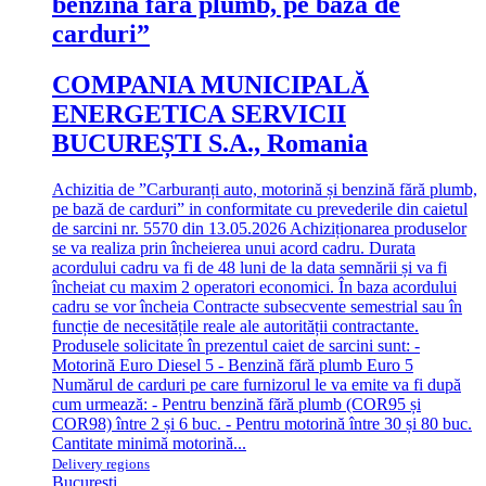
benzină fără plumb, pe bază de
carduri”
COMPANIA MUNICIPALĂ
ENERGETICA SERVICII
BUCUREȘTI S.A., Romania
Achizitia de ”Carburanți auto, motorină și benzină fără plumb,
pe bază de carduri” in conformitate cu prevederile din caietul
de sarcini nr. 5570 din 13.05.2026 Achiziționarea produselor
se va realiza prin încheierea unui acord cadru. Durata
acordului cadru va fi de 48 luni de la data semnării și va fi
încheiat cu maxim 2 operatori economici. În baza acordului
cadru se vor încheia Contracte subsecvente semestrial sau în
funcție de necesitățile reale ale autorității contractante.
Produsele solicitate în prezentul caiet de sarcini sunt: -
Motorină Euro Diesel 5 - Benzină fără plumb Euro 5
Numărul de carduri pe care furnizorul le va emite va fi după
cum urmează: - Pentru benzină fără plumb (COR95 și
COR98) între 2 și 6 buc. - Pentru motorină între 30 și 80 buc.
Cantitate minimă motorină...
Delivery regions
Bucureşti