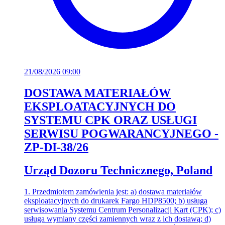
21/08/2026 09:00
DOSTAWA MATERIAŁÓW
EKSPLOATACYJNYCH DO
SYSTEMU CPK ORAZ USŁUGI
SERWISU POGWARANCYJNEGO -
ZP-DI-38/26
Urząd Dozoru Technicznego, Poland
1. Przedmiotem zamówienia jest: a) dostawa materiałów
eksploatacyjnych do drukarek Fargo HDP8500; b) usługa
serwisowania Systemu Centrum Personalizacji Kart (CPK); c)
usługa wymiany części zamiennych wraz z ich dostawą; d)