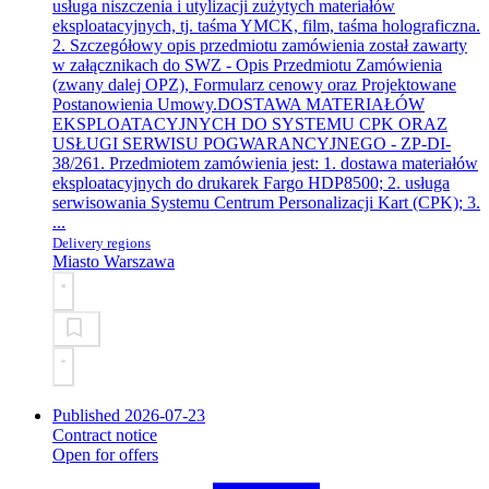
usługa niszczenia i utylizacji zużytych materiałów
eksploatacyjnych, tj. taśma YMCK, film, taśma holograficzna.
2. Szczegółowy opis przedmiotu zamówienia został zawarty
w załącznikach do SWZ - Opis Przedmiotu Zamówienia
(zwany dalej OPZ), Formularz cenowy oraz Projektowane
Postanowienia Umowy.
DOSTAWA MATERIAŁÓW
EKSPLOATACYJNYCH DO SYSTEMU CPK ORAZ
USŁUGI SERWISU POGWARANCYJNEGO - ZP-DI-
38/26
1. Przedmiotem zamówienia jest: 1. dostawa materiałów
eksploatacyjnych do drukarek Fargo HDP8500; 2. usługa
serwisowania Systemu Centrum Personalizacji Kart (CPK); 3.
...
Delivery regions
Miasto Warszawa
Published 2026-07-23
Contract notice
Open for offers