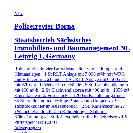
N/A
Polizeirevier Borna
Staatsbetrieb Sächsisches
Immobilien- und Baumanagement NL
Leipzig 1, Germany
Rohbau
Polizeirevier Borna
Installation von Lüftungs- und
Klimaanlagen - 1 St RLT-Anlage mit 7.000 m³/h mit WRG
und Erhitzer im Gebäude - 1 St. RLT-Anlage mit 6.500 m³/h
mit WRG und Erhitzer im Gebäude - 6 St. Kanalventilatoren
mit 900 m³/h - 2 St. Dachventilatoren mit 400 m³/h - 1350 m²
Kanalfläche inkl. Formstücke - 1200 m Kanalleitung rund -
65 St. runde und rechteckige Brandschutzklappen - 2 St.
Tischrückkühler im Außenbereich - 2 St. Kältemaschine 27
kW im Gebäude - 650 m Rohrleitungen Stahl mit
Kältedämmung - 1 St. Kälteverteiler mit 2 Kältekreisen - 1 St.
Pufferspeichers 1.000 l
Delivery regions
Leipzig