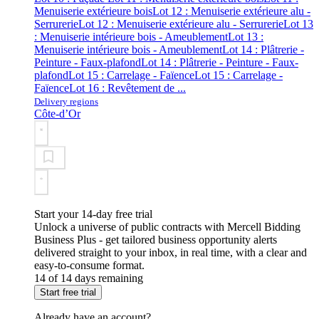
Menuiserie extérieure bois
Lot 12 : Menuiserie extérieure alu -
Serrurerie
Lot 12 : Menuiserie extérieure alu - Serrurerie
Lot 13
: Menuiserie intérieure bois - Ameublement
Lot 13 :
Menuiserie intérieure bois - Ameublement
Lot 14 : Plâtrerie -
Peinture - Faux-plafond
Lot 14 : Plâtrerie - Peinture - Faux-
plafond
Lot 15 : Carrelage - Faïence
Lot 15 : Carrelage -
Faïence
Lot 16 : Revêtement de ...
Delivery regions
Côte-d’Or
Start your 14-day free trial
Unlock a universe of public contracts with Mercell Bidding
Business Plus - get tailored business opportunity alerts
delivered straight to your inbox, in real time, with a clear and
easy-to-consume format.
14 of 14 days remaining
Start free trial
Already have an account?