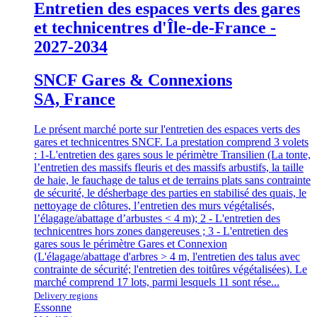
Entretien des espaces verts des gares
et technicentres d'Île-de-France -
2027-2034
SNCF Gares & Connexions
SA, France
Le présent marché porte sur l'entretien des espaces verts des
gares et technicentres SNCF. La prestation comprend 3 volets
: 1-L'entretien des gares sous le périmètre Transilien (La tonte,
l’entretien des massifs fleuris et des massifs arbustifs, la taille
de haie, le fauchage de talus et de terrains plats sans contrainte
de sécurité, le désherbage des parties en stabilisé des quais, le
nettoyage de clôtures, l’entretien des murs végétalisés,
l’élagage/abattage d’arbustes < 4 m); 2 - L'entretien des
technicentres hors zones dangereuses ; 3 - L'entretien des
gares sous le périmètre Gares et Connexion
(L'élagage/abattage d'arbres > 4 m, l'entretien des talus avec
contrainte de sécurité; l'entretien des toitûres végétalisées). Le
marché comprend 17 lots, parmi lesquels 11 sont rése...
Delivery regions
Essonne