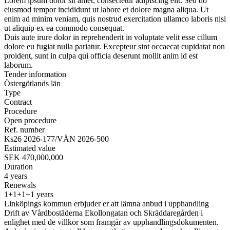
Lorem ipsum dolor sit amet, consectetur adipiscing elit. Sed do
eiusmod tempor incididunt ut labore et dolore magna aliqua. Ut
enim ad minim veniam, quis nostrud exercitation ullamco laboris nisi
ut aliquip ex ea commodo consequat.
Duis aute irure dolor in reprehenderit in voluptate velit esse cillum
dolore eu fugiat nulla pariatur. Excepteur sint occaecat cupidatat non
proident, sunt in culpa qui officia deserunt mollit anim id est
laborum.
Tender information
Östergötlands län
Type
Contract
Procedure
Open procedure
Ref. number
Ks26 2026-177/VÄN 2026-500
Estimated value
SEK 470,000,000
Duration
4 years
Renewals
1+1+1+1 years
Linköpings kommun erbjuder er att lämna anbud i upphandling
Drift av Vårdbostäderna Ekollongatan och Skräddaregården i
enlighet med de villkor som framgår av upphandlingsdokumenten.