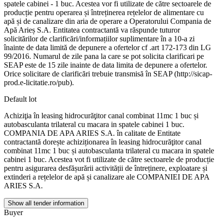
spatele cabinei - 1 buc. Acestea vor fi utilizate de către sectoarele de
producție pentru operarea și întreținerea rețelelor de alimentare cu
apă și de canalizare din aria de operare a Operatorului Compania de
Apă Arieș S.A. Entitatea contractantă va răspunde tuturor
solicitărilor de clarificări/informațiilor suplimentare în a 10-a zi
înainte de data limită de depunere a ofertelor cf .art 172-173 din LG
99/2016. Numarul de zile pana la care se pot solicita clarificari pe
SEAP este de 15 zile inainte de data limita de depunere a ofertelor.
Orice solicitare de clarificări trebuie transmisă în SEAP (http://sicap-
prod.e-licitatie.ro/pub).
Default lot
Achiziţia în leasing hidrocurăţitor canal combinat 11mc 1 buc și
autobasculanta trilateral cu macara in spatele cabinei 1 buc.
COMPANIA DE APA ARIES S.A. în calitate de Entitate
contractantă dorește achiziționarea în leasing hidrocurăţitor canal
combinat 11mc 1 buc și autobasculanta trilateral cu macara in spatele
cabinei 1 buc. Acestea vot fi utilizate de către sectoarele de producție
pentru asigurarea desfășurării activității de întreținere, exploatare și
extinderi a rețelelor de apă și canalizare ale COMPANIEI DE APA
ARIES S.A.
Show all tender information
Buyer