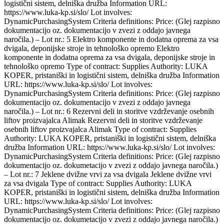
logistični sistem, delniška družba Information URL:
https://www.luka-kp.si/slo/ Lot involves:
DynamicPurchasingSystem Criteria definitions: Price: (Glej razpisno
dokumentacijo oz. dokumentacijo v zvezi z oddajo javnega
naročila.) – Lot nr.: 5 Elektro komponente in dodatna oprema za vsa
dvigala, deponijske stroje in tehnološko opremo Elektro
komponente in dodatna oprema za vsa dvigala, deponijske stroje in
tehnološko opremo Type of contract: Supplies Authority: LUKA
KOPER, pristaniški in logistični sistem, delniška družba Information
URL: https://www.luka-kp.si/slo/ Lot involves:
DynamicPurchasingSystem Criteria definitions: Price: (Glej razpisno
dokumentacijo oz. dokumentacijo v zvezi z oddajo javnega
naročila.) – Lot nr.: 6 Rezervni deli in storitve vzdrževanje osebnih
liftov proizvajalca Alimak Rezervni deli in storitve vzdrževanje
osebnih liftov proizvajalca Alimak Type of contract: Supplies
Authority: LUKA KOPER, pristaniški in logistični sistem, delniška
družba Information URL: https://www.luka-kp.si/slo/ Lot involves:
DynamicPurchasingSystem Criteria definitions: Price: (Glej razpisno
dokumentacijo oz. dokumetacijo v zvezi z oddajo javnega naročila.)
– Lot nr.: 7 Jeklene dvižne vrvi za vsa dvigala Jeklene dvižne vrvi
za vsa dvigala Type of contract: Supplies Authority: LUKA
KOPER, pristaniški in logistični sistem, delniška družba Information
URL: https://www.luka-kp.si/slo/ Lot involves:
DynamicPurchasingSystem Criteria definitions: Price: (Glej razpisno
dokumentacijo oz. dokumetacijo v zvezi z oddajo javnega naročila.)