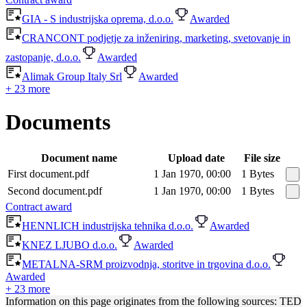
GIA - S industrijska oprema, d.o.o.
Awarded
CRANCONT podjetje za inženiring, marketing, svetovanje in
zastopanje, d.o.o.
Awarded
Alimak Group Italy Srl
Awarded
+ 23 more
Documents
Document name
Upload date
File size
First document.pdf
1 Jan 1970, 00:00
1 Bytes
Second document.pdf
1 Jan 1970, 00:00
1 Bytes
Contract award
HENNLICH industrijska tehnika d.o.o.
Awarded
KNEZ LJUBO d.o.o.
Awarded
METALNA-SRM proizvodnja, storitve in trgovina d.o.o.
Awarded
+ 23 more
Information on this page originates from the following sources: TED