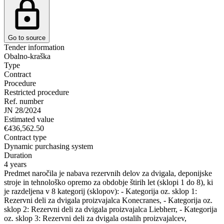
Go to source
Tender information
Obalno-kraška
Type
Contract
Procedure
Restricted procedure
Ref. number
JN 28/2024
Estimated value
€436,562.50
Contract type
Dynamic purchasing system
Duration
4 years
Predmet naročila je nabava rezervnih delov za dvigala, deponijske
stroje in tehnološko opremo za obdobje štirih let (sklopi 1 do 8), ki
je razdeljena v 8 kategorij (sklopov): - Kategorija oz. sklop 1:
Rezervni deli za dvigala proizvajalca Konecranes, - Kategorija oz.
sklop 2: Rezervni deli za dvigala proizvajalca Liebherr, - Kategorija
oz. sklop 3: Rezervni deli za dvigala ostalih proizvajalcev,