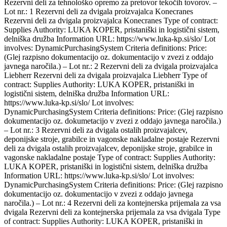
Rezervni deli za tehnološko opremo za pretovor tekočih tovorov. –
Lot nr.: 1 Rezervni deli za dvigala proizvajalca Konecranes
Rezervni deli za dvigala proizvajalca Konecranes Type of contract:
Supplies Authority: LUKA KOPER, pristaniški in logistični sistem,
delniška družba Information URL: https://www.luka-kp.si/slo/ Lot
involves: DynamicPurchasingSystem Criteria definitions: Price:
(Glej razpisno dokumentacijo oz. dokumentacijo v zvezi z oddajo
javnega naročila.) – Lot nr.: 2 Rezervni deli za dvigala proizvajalca
Liebherr Rezervni deli za dvigala proizvajalca Liebherr Type of
contract: Supplies Authority: LUKA KOPER, pristaniški in
logistični sistem, delniška družba Information URL:
https://www.luka-kp.si/slo/ Lot involves:
DynamicPurchasingSystem Criteria definitions: Price: (Glej razpisno
dokumentacijo oz. dokumetacijo v zvezi z oddajo javnega naročila.)
– Lot nr.: 3 Rezervni deli za dvigala ostalih proizvajalcev,
deponijske stroje, grabilce in vagonske nakladalne postaje Rezervni
deli za dvigala ostalih proizvajalcev, deponijske stroje, grabilce in
vagonske nakladalne postaje Type of contract: Supplies Authority:
LUKA KOPER, pristaniški in logistični sistem, delniška družba
Information URL: https://www.luka-kp.si/slo/ Lot involves:
DynamicPurchasingSystem Criteria definitions: Price: (Glej razpisno
dokumentacijo oz. dokumentacijo v zvezi z oddajo javnega
naročila.) – Lot nr.: 4 Rezervni deli za kontejnerska prijemala za vsa
dvigala Rezervni deli za kontejnerska prijemala za vsa dvigala Type
of contract: Supplies Authority: LUKA KOPER, pristaniški in