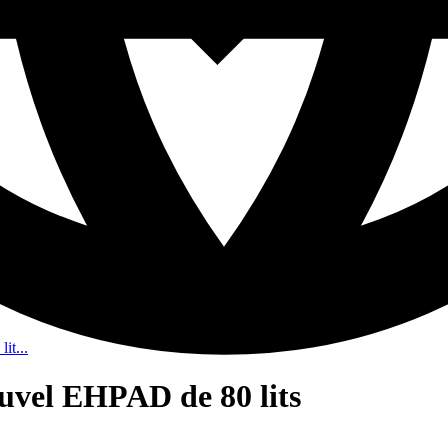
it...
uvel EHPAD de 80 lits