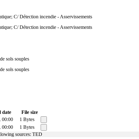
matique; C/ Détection incendie - Asservissements
matique; C/ Détection incendie - Asservissements
de sols souples
de sols souples
 date
File size
, 00:00
1 Bytes
, 00:00
1 Bytes
following sources: TED