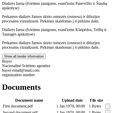
Dializės žarna (švietimo įstaigoms, esančioms Panevėžio ir Šiaulių
apskrityse)
Perkamos dializės žarnos skirto osmozės (osmoso) ir difuzijos
procesams vizualizuoti. Pirkimas skaidomas į 4 pirkimo dalis.
Dializės žarna (švietimo įstaigoms, esančioms Klaipėdos, Telšių ir
Tauragės apskrityse)
Perkamos dializės žarnos skirto osmozės (osmoso) ir difuzijos
procesams vizualizuoti. Pirkimas skaidomas į 4 pirkimo dalis.
Show all tender information
Buyer
Nacionalinė švietimo agentūra
buyer-email@mail.com
organization number
Documents
Document name
Upload date
File size
First document.pdf
1 Jan 1970, 00:00
1 Bytes
Second document.pdf
1 Jan 1970, 00:00
1 Bytes