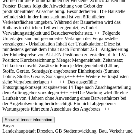
worden für die Produktfamilien der Hersteller Schüco Jansen und
Forster. Daraus folgt die Abweichung von Gebot der
produktneutralen Ausschreibung. Besonderheiten : Die Baustelle
befindet sich in der Innenstadt und ist von öffentlichen
Verkehrsflächen umgeben. Während der Bauarbeiten wird das
Rathaus im östlichen Teil weiter genutzt, es findet
Verwaltungstätigkeit und Besucherverkehr statt. +++Folgende
Unterlagen sind auf gesondertes Verlangen der Vergabestelle
vorzulegen: - Urkalkulation Inhalt der Urkalkulation: Diese ist
mindestens gemäß dem Inhalt nach Formblatt 223 - Aufgliederung
der Einheitspreise von ALLEN Positionen zu erstellen, d. h.: LV-
Position; Kurzbezeichnung; Menge; Mengeneinheit; Zeitansatz;
Teilkosten einschl. Zusätze in Euro je Mengeneinheit (Löhne,
Stoffe, Geräte, Sonstiges); angebotener Einheitspreis (Summe
Löhne, Stoffe, Geräte, Sonstiges).+++ +++ Weitere Vertragsfristen
siehe Vergabeunterlagen +++ +++Das ausgefüllte
Entsorgungskonzept ist spätestens 14 Tage nach Zuschlagserteilung
dem Auftraggeber vorzulegen.+++ +++Die Wartung wird für eine
Laufzeit von 4 Jahren ohne Anwendung eines Barwertfaktors bei
der Angebotswertung berücksichtigt. Ein nicht abgegebener
Wartungspreis führt zum Ausschluss des Angebotes.+++
Show all tender information
Buyer
Landeshauptstadt Dresden, GB Stadtentwicklung, Bau, Verkehr und