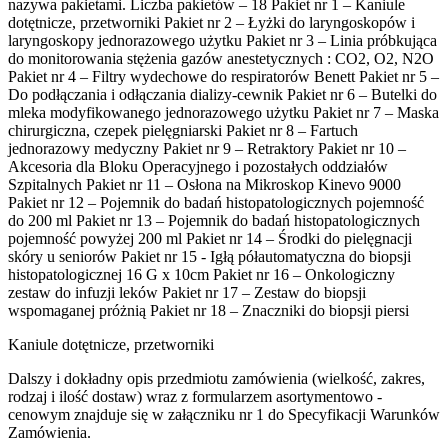
nazywa pakietami. Liczba pakietów – 18 Pakiet nr 1 – Kaniule
dotętnicze, przetworniki Pakiet nr 2 – Łyżki do laryngoskopów i
laryngoskopy jednorazowego użytku Pakiet nr 3 – Linia próbkująca
do monitorowania stężenia gazów anestetycznych : CO2, O2, N2O
Pakiet nr 4 – Filtry wydechowe do respiratorów Benett Pakiet nr 5 –
Do podłączania i odłączania dializy-cewnik Pakiet nr 6 – Butelki do
mleka modyfikowanego jednorazowego użytku Pakiet nr 7 – Maska
chirurgiczna, czepek pielęgniarski Pakiet nr 8 – Fartuch
jednorazowy medyczny Pakiet nr 9 – Retraktory Pakiet nr 10 –
Akcesoria dla Bloku Operacyjnego i pozostałych oddziałów
Szpitalnych Pakiet nr 11 – Osłona na Mikroskop Kinevo 9000
Pakiet nr 12 – Pojemnik do badań histopatologicznych pojemność
do 200 ml Pakiet nr 13 – Pojemnik do badań histopatologicznych
pojemność powyżej 200 ml Pakiet nr 14 – Środki do pielęgnacji
skóry u seniorów Pakiet nr 15 - Igłą półautomatyczna do biopsji
histopatologicznej 16 G x 10cm Pakiet nr 16 – Onkologiczny
zestaw do infuzji leków Pakiet nr 17 – Zestaw do biopsji
wspomaganej próżnią Pakiet nr 18 – Znaczniki do biopsji piersi
Kaniule dotętnicze, przetworniki
Dalszy i dokładny opis przedmiotu zamówienia (wielkość, zakres,
rodzaj i ilość dostaw) wraz z formularzem asortymentowo -
cenowym znajduje się w załączniku nr 1 do Specyfikacji Warunków
Zamówienia.