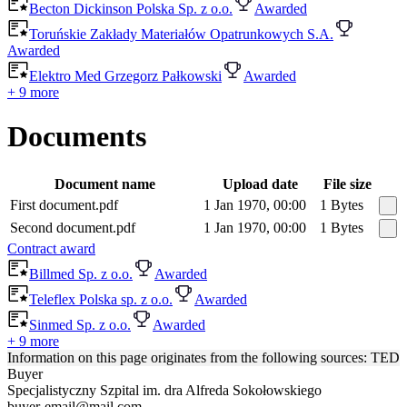
Becton Dickinson Polska Sp. z o.o.
Awarded
Toruńskie Zakłady Materiałów Opatrunkowych S.A.
Awarded
Elektro Med Grzegorz Pałkowski
Awarded
+ 9 more
Documents
Document name
Upload date
File size
First document.pdf
1 Jan 1970, 00:00
1 Bytes
Second document.pdf
1 Jan 1970, 00:00
1 Bytes
Contract award
Billmed Sp. z o.o.
Awarded
Teleflex Polska sp. z o.o.
Awarded
Sinmed Sp. z o.o.
Awarded
+ 9 more
Information on this page originates from the following sources: TED
Buyer
Specjalistyczny Szpital im. dra Alfreda Sokołowskiego
buyer-email@mail.com