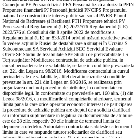
Comerțului PF Persoană fizică PFA Persoană fizică autorizată PFIN
Propunere financiară PJ Persoană juridică PNCIPS Programului
național de construcții de interes public sau social PNRR Planul
Național de Redresare și Reziliență PTH Propunere tehnică PV
Proces-verbal Regulamentul (UE) 2022/576 Regulamentul (UE)
2022/576 al Consiliului din 8 aprilie 2022 de modificare a
Regulamentului (UE) nr. 833/2014 privind măsuri restrictive având
în vedere acțiunile Rusiei de destabilizare a situației în Ucraina S
Subcontractant SA Serviciul Achiziții SEO Serviciul Evaluare
Oferte SF Studiu de fezabilitate SPF Studiu de prefezabilitate TS
Terț susținător Modificarea contractului de achizitie publica, in
cursul perioadei sale de valabilitate, se face in conditiile prevazute la
art. 221 din Legea nr. 98/2016. Modificarea contractului in cursul
perioadei sale de valabilitate, altfel decat in cazurile si conditiile
prevazute la art. 221 din Legea nr. 98/2016, se realizeaza prin
organizarea unei noi proceduri de atribuire, in conformitate cu
dispozitiile legii. In conformitate cu prevederile art. 160 alin. (1) din
Legea 98/2016, cu modificarile si completarile ulterioare, termenul
limita pana la care orice operator economic interesat de participarea
la procedura de achizitie publica are dreptul de a solicita clarificari
sau informatii suplimentare in legatura cu documentatia de atribuire
este de 28 zile, respectiv 20 zile inainte de termenul limita de
depunere a ofertelor. Autoritatea contractanta stabileste ca termenul
limita in care va raspunde tuturor solicitarilor de clarificari sau
informatii suplimentare, este in a 22 a zi, respectiv in a 12 a zi