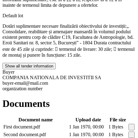
inainte de termenul limita de depunere a ofertelor.
Default lot
Dotări suplimentare necesare finalizării obiectivului de investiții:„
Consolidare, reabilitare și amenajare mansardă în volumul podului
existent pentru corp de clădire C19, Facultatea de Antropologie, bd.
Eroii Sanitari nr. 8, sector 5, București” - 1804 Durata contractului
este de 45 zile și cuprinde:  termenul de livrare: 30 zile;  termenul
de montaj și punere în funcțiune: 15 zile.
Show all tender information
Buyer
COMPANIA NATIONALA DE INVESTITII SA
buyer-email@mail.com
organization number
Documents
Document name
Upload date
File size
First document.pdf
1 Jan 1970, 00:00
1 Bytes
Second document.pdf
1 Jan 1970, 00:00
1 Bytes