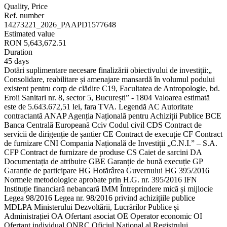
Quality, Price
Ref. number
14273221_2026_PAAPD1577648
Estimated value
RON 5,643,672.51
Duration
45 days
Dotări suplimentare necesare finalizării obiectivului de investiții:„
Consolidare, reabilitare și amenajare mansardă în volumul podului
existent pentru corp de clădire C19, Facultatea de Antropologie, bd.
Eroii Sanitari nr. 8, sector 5, București” - 1804 Valoarea estimată
este de 5.643.672,51 lei, fara TVA. Legendă AC Autoritate
contractantă ANAP Agenția Națională pentru Achiziții Publice BCE
Banca Centrală Europeană Cciv Codul civil CDS Contract de
servicii de dirigenție de șantier CE Contract de execuție CF Contract
de furnizare CNI Compania Națională de Investiții „C.N.I.” – S.A.
CFP Contract de furnizare de produse CS Caiet de sarcini DA
Documentația de atribuire GBE Garanție de bună execuție GP
Garanție de participare HG Hotărârea Guvernului HG 395/2016
Normele metodologice aprobate prin H.G. nr. 395/2016 IFN
Instituție financiară nebancară IMM Întreprindere mică și mijlocie
Legea 98/2016 Legea nr. 98/2016 privind achizițiile publice
MDLPA Ministerului Dezvoltării, Lucrărilor Publice și
Administrației OA Ofertant asociat OE Operator economic OI
Ofertant individual ONRC Oficiul Național al Registrului