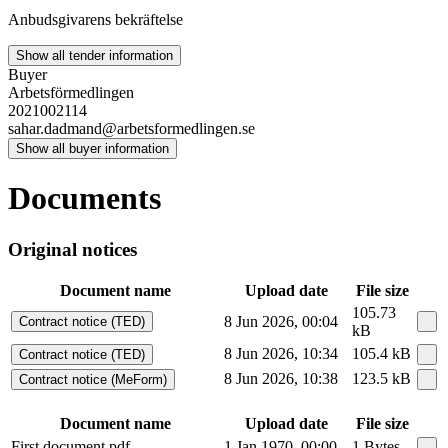
Anbudsgivarens bekräftelse
Show all tender information
Buyer
Arbetsförmedlingen
2021002114
sahar.dadmand@arbetsformedlingen.se
Show all buyer information
Documents
Original notices
Document name
Upload date
File size
105.73
8 Jun 2026, 00:04
Contract notice (TED)
kB
8 Jun 2026, 10:34
105.4 kB
Contract notice (TED)
8 Jun 2026, 10:38
123.5 kB
Contract notice (MeForm)
Document name
Upload date
File size
First document.pdf
1 Jan 1970, 00:00
1 Bytes