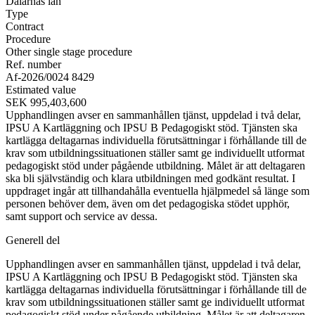
Dalarnas län
Type
Contract
Procedure
Other single stage procedure
Ref. number
Af-2026/0024 8429
Estimated value
SEK 995,403,600
Upphandlingen avser en sammanhållen tjänst, uppdelad i två delar,
IPSU A Kartläggning och IPSU B Pedagogiskt stöd. Tjänsten ska
kartlägga deltagarnas individuella förutsättningar i förhållande till de
krav som utbildningssituationen ställer samt ge individuellt utformat
pedagogiskt stöd under pågående utbildning. Målet är att deltagaren
ska bli självständig och klara utbildningen med godkänt resultat. I
uppdraget ingår att tillhandahålla eventuella hjälpmedel så länge som
personen behöver dem, även om det pedagogiska stödet upphör,
samt support och service av dessa.
Generell del
Upphandlingen avser en sammanhållen tjänst, uppdelad i två delar,
IPSU A Kartläggning och IPSU B Pedagogiskt stöd. Tjänsten ska
kartlägga deltagarnas individuella förutsättningar i förhållande till de
krav som utbildningssituationen ställer samt ge individuellt utformat
pedagogiskt stöd under pågående utbildning. Målet är att deltagaren