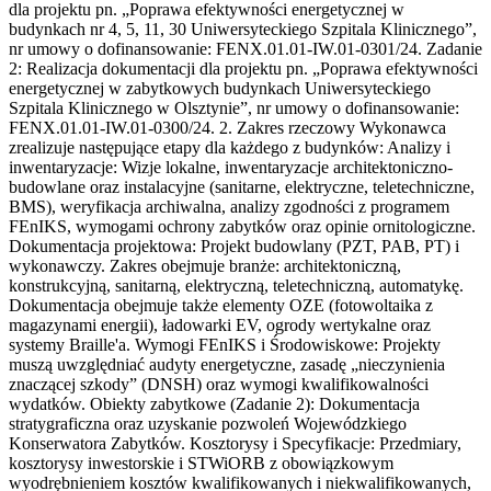
dla projektu pn. „Poprawa efektywności energetycznej w
budynkach nr 4, 5, 11, 30 Uniwersyteckiego Szpitala Klinicznego”,
nr umowy o dofinansowanie: FENX.01.01-IW.01-0301/24. Zadanie
2: Realizacja dokumentacji dla projektu pn. „Poprawa efektywności
energetycznej w zabytkowych budynkach Uniwersyteckiego
Szpitala Klinicznego w Olsztynie”, nr umowy o dofinansowanie:
FENX.01.01-IW.01-0300/24. 2. Zakres rzeczowy Wykonawca
zrealizuje następujące etapy dla każdego z budynków: Analizy i
inwentaryzacje: Wizje lokalne, inwentaryzacje architektoniczno-
budowlane oraz instalacyjne (sanitarne, elektryczne, teletechniczne,
BMS), weryfikacja archiwalna, analizy zgodności z programem
FEnIKS, wymogami ochrony zabytków oraz opinie ornitologiczne.
Dokumentacja projektowa: Projekt budowlany (PZT, PAB, PT) i
wykonawczy. Zakres obejmuje branże: architektoniczną,
konstrukcyjną, sanitarną, elektryczną, teletechniczną, automatykę.
Dokumentacja obejmuje także elementy OZE (fotowoltaika z
magazynami energii), ładowarki EV, ogrody wertykalne oraz
systemy Braille'a. Wymogi FEnIKS i Środowiskowe: Projekty
muszą uwzględniać audyty energetyczne, zasadę „nieczynienia
znaczącej szkody” (DNSH) oraz wymogi kwalifikowalności
wydatków. Obiekty zabytkowe (Zadanie 2): Dokumentacja
stratygraficzna oraz uzyskanie pozwoleń Wojewódzkiego
Konserwatora Zabytków. Kosztorysy i Specyfikacje: Przedmiary,
kosztorysy inwestorskie i STWiORB z obowiązkowym
wyodrębnieniem kosztów kwalifikowanych i niekwalifikowanych,