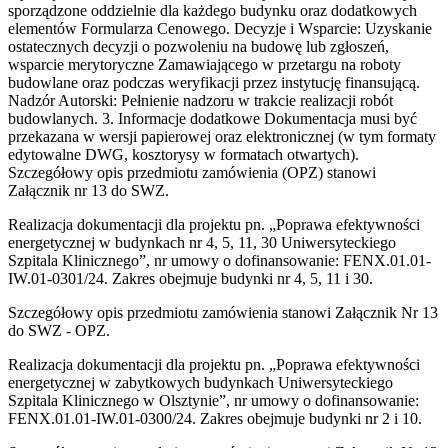
sporządzone oddzielnie dla każdego budynku oraz dodatkowych
elementów Formularza Cenowego. Decyzje i Wsparcie: Uzyskanie
ostatecznych decyzji o pozwoleniu na budowę lub zgłoszeń,
wsparcie merytoryczne Zamawiającego w przetargu na roboty
budowlane oraz podczas weryfikacji przez instytucję finansującą.
Nadzór Autorski: Pełnienie nadzoru w trakcie realizacji robót
budowlanych. 3. Informacje dodatkowe Dokumentacja musi być
przekazana w wersji papierowej oraz elektronicznej (w tym formaty
edytowalne DWG, kosztorysy w formatach otwartych).
Szczegółowy opis przedmiotu zamówienia (OPZ) stanowi
Załącznik nr 13 do SWZ.
Realizacja dokumentacji dla projektu pn. „Poprawa efektywności
energetycznej w budynkach nr 4, 5, 11, 30 Uniwersyteckiego
Szpitala Klinicznego”, nr umowy o dofinansowanie: FENX.01.01-
IW.01-0301/24. Zakres obejmuje budynki nr 4, 5, 11 i 30.
Szczegółowy opis przedmiotu zamówienia stanowi Załącznik Nr 13
do SWZ - OPZ.
Realizacja dokumentacji dla projektu pn. „Poprawa efektywności
energetycznej w zabytkowych budynkach Uniwersyteckiego
Szpitala Klinicznego w Olsztynie”, nr umowy o dofinansowanie:
FENX.01.01-IW.01-0300/24. Zakres obejmuje budynki nr 2 i 10.