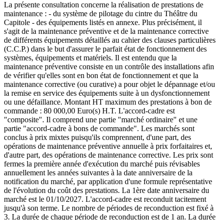
La présente consultation concerne la réalisation de prestations de
maintenance : - du système de pilotage du cintre du Théâtre du
Capitole - des équipements listés en annexe. Plus précisément, il
s'agit de la maintenance préventive et de la maintenance corrective
de différents équipements détaillés au cahier des clauses particulières
(C.C.P.) dans le but d'assurer le parfait état de fonctionnement des
systèmes, équipements et matériels. Il est entendu que la
maintenance préventive consiste en un contrôle des installations afin
de vérifier qu'elles sont en bon état de fonctionnement et que la
maintenance corrective (ou curative) a pour objet le dépannage et/ou
la remise en service des équipements suite à un dysfonctionnement
ou une défaillance. Montant HT maximum des prestations à bon de
commande : 80 000,00 Euro(s) H.T. L'accord-cadre est
"composite". Il comprend une partie "marché ordinaire" et une
partie "accord-cadre à bons de commande". Les marchés sont
conclus à prix mixtes puisqu'ils comprennent, d'une part, des
opérations de maintenance préventive annuelle à prix forfaitaires et,
d'autre part, des opérations de maintenance corrective. Les prix sont
fermes la première année d'exécution du marché puis révisables
annuellement les années suivantes à la date anniversaire de la
notification du marché, par application d'une formule représentative
de l'évolution du coût des prestations. La 1ère date anniversaire du
marché est le 01/10/2027. L'accord-cadre est reconduit tacitement
jusqu'à son terme. Le nombre de périodes de reconduction est fixé à
3. La durée de chaque période de reconduction est de 1 an. La durée