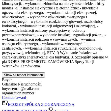
klimatyzacji, - wykonanie zbiornika na nieczystości ciekłe, - biały
montaż, e) Instalacje elektryczne i teletechniczne: - likwidacja
ogrzewania elektrycznego, - wymiana instalacji elektrycznej,
oświetleniowej, - wykonanie oświetlenia awaryjnego i
ewakuacyjnego, - wykonanie rozdzielnicy głównej, rozdzielnicy
kotłowni, - wykonanie instalacji odgromowej i uziemiającej, -
wykonanie instalacji ochrony przepięciowej, ochrony
przeciwporażeniowej, - wykonanie instalacji sygnalizacji pożaru, -
wykonanie instalacji połączeń wyrównawczych, - wymiana
osprzętu elektrycznego, - wykonanie wewnętrznych linii
zasilających, - wykonanie instalacji strukturalnej, domofonowej,
przyzywowej, telefonicznej, RTV, f) Wykonanie świadectwa
charakterystyki energetycznej dla budynku. 3. Szczegóły opisano w
pkt 3 OPIS PRZEDMIOTU ZAMÓWIENIA Specyfikacji
Warunków Zamówienia.
Show all tender information
Buyer
Gdańskie Nieruchomości
buyer-email@mail.com
organization number
Contract award
ECOZET SPÓŁKA Z OGRANICZONĄ