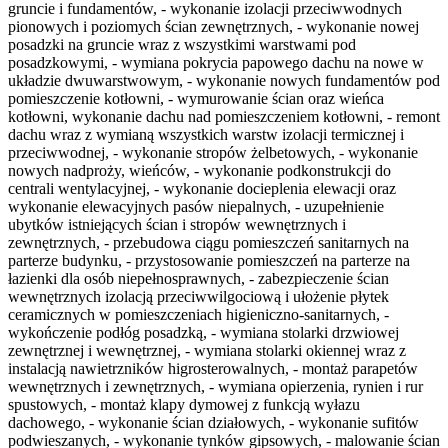
gruncie i fundamentów, - wykonanie izolacji przeciwwodnych
pionowych i poziomych ścian zewnętrznych, - wykonanie nowej
posadzki na gruncie wraz z wszystkimi warstwami pod
posadzkowymi, - wymiana pokrycia papowego dachu na nowe w
układzie dwuwarstwowym, - wykonanie nowych fundamentów pod
pomieszczenie kotłowni, - wymurowanie ścian oraz wieńca
kotłowni, wykonanie dachu nad pomieszczeniem kotłowni, - remont
dachu wraz z wymianą wszystkich warstw izolacji termicznej i
przeciwwodnej, - wykonanie stropów żelbetowych, - wykonanie
nowych nadproży, wieńców, - wykonanie podkonstrukcji do
centrali wentylacyjnej, - wykonanie docieplenia elewacji oraz
wykonanie elewacyjnych pasów niepalnych, - uzupełnienie
ubytków istniejących ścian i stropów wewnętrznych i
zewnętrznych, - przebudowa ciągu pomieszczeń sanitarnych na
parterze budynku, - przystosowanie pomieszczeń na parterze na
łazienki dla osób niepełnosprawnych, - zabezpieczenie ścian
wewnętrznych izolacją przeciwwilgociową i ułożenie płytek
ceramicznych w pomieszczeniach higieniczno-sanitarnych, -
wykończenie podłóg posadzką, - wymiana stolarki drzwiowej
zewnętrznej i wewnętrznej, - wymiana stolarki okiennej wraz z
instalacją nawietrzników higrosterowalnych, - montaż parapetów
wewnętrznych i zewnętrznych, - wymiana opierzenia, rynien i rur
spustowych, - montaż klapy dymowej z funkcją wyłazu
dachowego, - wykonanie ścian działowych, - wykonanie sufitów
podwieszanych, - wykonanie tynków gipsowych, - malowanie ścian