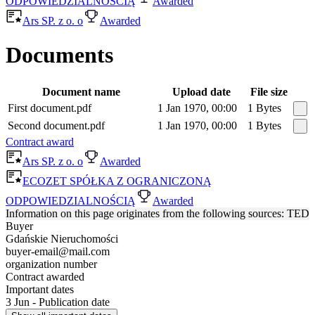
ODPOWIEDZIALNOŚCIĄ
Awarded
Ars SP. z o. o
Awarded
Documents
Document name
Upload date
File size
First document.pdf
1 Jan 1970, 00:00
1 Bytes
Second document.pdf
1 Jan 1970, 00:00
1 Bytes
Contract award
Ars SP. z o. o
Awarded
ECOZET SPÓŁKA Z OGRANICZONĄ
ODPOWIEDZIALNOŚCIĄ
Awarded
Information on this page originates from the following sources: TED
Buyer
Gdańskie Nieruchomości
buyer-email@mail.com
organization number
Contract awarded
Important dates
3 Jun - Publication date