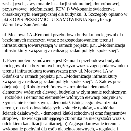
zasilających, - wykonanie instalacji strukturalnej, domofonowej,
przyzywowej, telefonicznej, RTV, f) Wykonanie świadectwa
charakterystyki energetycznej dla budynku. 3. Szczegóły opisano w
pkt 3 OPIS PRZEDMIOTU ZAMÓWIENIA Specyfikacji
Warunków Zamówienia.
ul. Mostowa 1A -Remont i przebudowa budynku noclegowni dla
bezdomnych mężczyzn wraz z zagospodarowaniem terenu i
infrastrukturą towarzyszącą w ramach projektu p.n. „Modernizacja
infrastruktury związanej z realizacją zadań polityki społecznej”.
1. Przedmiotem zamówienia jest Remont i przebudowa budynku
noclegowni dla bezdomnych mężczyzn wraz z zagospodarowaniem
terenu i infrastrukturą towarzyszącą przy ul. Mostowa 1A w
Gdańsku w ramach projektu p.n. „Modernizacja infrastruktury
związanej z realizacją zadań polityki społecznej”. 2. Zakres prac
obejmuje: a) Roboty rozbiórkowe: - rozbiórka i demontaż
elementów wtórnych elewacji budynku w złym stanie technicznym,
- rozbiórka i demontaż elementów wtórnych elewacji budynku w
złym stanie technicznym, - demontaż istniejącego utwardzenia
terenu, opasek odwadniających, - skucie tynków, - rozbiórka
ścianek działowych, - demontaż klatki schodowej oraz fragmentów
stropów, - likwidacja istniejącego zbiornika na nieczystości wraz z
odcinkiem kanalizacji sanitarnej, b) Zagospodarowanie terenu: -
wykonanie pochylni dla osób niepełnosprawnych, - regulacja i