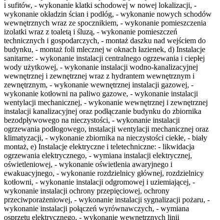
i sufitów, - wykonanie klatki schodowej w nowej lokalizacji, -
wykonanie okładzin ścian i podłóg, - wykonanie nowych schodów
wewnętrznych wraz ze spocznikiem, - wykonanie pomieszczenia
izolatki wraz z toaletą i śluzą, - wykonanie pomieszczeń
technicznych i gospodarczych, - montaż daszku nad wejściem do
budynku, - montaż foli mlecznej w oknach łazienek, d) Instalacje
sanitarne: - wykonanie instalacji centralnego ogrzewania i ciepłej
wody użytkowej, - wykonanie instalacji wodno-kanalizacyjnej
wewnętrznej i zewnętrznej wraz z hydrantem wewnętrznym i
zewnętrznym, - wykonanie wewnętrznej instalacji gazowej, -
wykonanie kotłowni na paliwo gazowe, - wykonanie instalacji
wentylacji mechanicznej, - wykonanie wewnętrznej i zewnętrznej
instalacji kanalizacyjnej oraz podłączanie budynku do zbiornika
bezodpływowego na nieczystości, - wykonanie instalacji
ogrzewania podłogowego, instalacji wentylacji mechanicznej oraz
klimatyzacji, - wykonanie zbiornika na nieczystości ciekłe, - biały
montaż, e) Instalacje elektryczne i teletechniczne: - likwidacja
ogrzewania elektrycznego, - wymiana instalacji elektrycznej,
oświetleniowej, - wykonanie oświetlenia awaryjnego i
ewakuacyjnego, - wykonanie rozdzielnicy głównej, rozdzielnicy
kotłowni, - wykonanie instalacji odgromowej i uziemiającej, -
wykonanie instalacji ochrony przepięciowej, ochrony
przeciwporażeniowej, - wykonanie instalacji sygnalizacji pożaru, -
wykonanie instalacji połączeń wyrównawczych, - wymiana
osprzętu elektrycznego, - wykonanie wewnętrznych linii