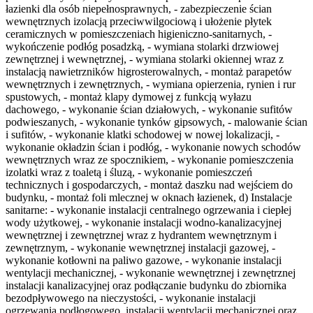
łazienki dla osób niepełnosprawnych, - zabezpieczenie ścian
wewnętrznych izolacją przeciwwilgociową i ułożenie płytek
ceramicznych w pomieszczeniach higieniczno-sanitarnych, -
wykończenie podłóg posadzką, - wymiana stolarki drzwiowej
zewnętrznej i wewnętrznej, - wymiana stolarki okiennej wraz z
instalacją nawietrzników higrosterowalnych, - montaż parapetów
wewnętrznych i zewnętrznych, - wymiana opierzenia, rynien i rur
spustowych, - montaż klapy dymowej z funkcją wyłazu
dachowego, - wykonanie ścian działowych, - wykonanie sufitów
podwieszanych, - wykonanie tynków gipsowych, - malowanie ścian
i sufitów, - wykonanie klatki schodowej w nowej lokalizacji, -
wykonanie okładzin ścian i podłóg, - wykonanie nowych schodów
wewnętrznych wraz ze spocznikiem, - wykonanie pomieszczenia
izolatki wraz z toaletą i śluzą, - wykonanie pomieszczeń
technicznych i gospodarczych, - montaż daszku nad wejściem do
budynku, - montaż foli mlecznej w oknach łazienek, d) Instalacje
sanitarne: - wykonanie instalacji centralnego ogrzewania i ciepłej
wody użytkowej, - wykonanie instalacji wodno-kanalizacyjnej
wewnętrznej i zewnętrznej wraz z hydrantem wewnętrznym i
zewnętrznym, - wykonanie wewnętrznej instalacji gazowej, -
wykonanie kotłowni na paliwo gazowe, - wykonanie instalacji
wentylacji mechanicznej, - wykonanie wewnętrznej i zewnętrznej
instalacji kanalizacyjnej oraz podłączanie budynku do zbiornika
bezodpływowego na nieczystości, - wykonanie instalacji
ogrzewania podłogowego, instalacji wentylacji mechanicznej oraz