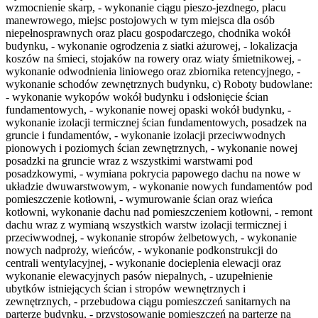
wzmocnienie skarp, - wykonanie ciągu pieszo-jezdnego, placu
manewrowego, miejsc postojowych w tym miejsca dla osób
niepełnosprawnych oraz placu gospodarczego, chodnika wokół
budynku, - wykonanie ogrodzenia z siatki ażurowej, - lokalizacja
koszów na śmieci, stojaków na rowery oraz wiaty śmietnikowej, -
wykonanie odwodnienia liniowego oraz zbiornika retencyjnego, -
wykonanie schodów zewnętrznych budynku, c) Roboty budowlane:
- wykonanie wykopów wokół budynku i odsłonięcie ścian
fundamentowych, - wykonanie nowej opaski wokół budynku, -
wykonanie izolacji termicznej ścian fundamentowych, posadzek na
gruncie i fundamentów, - wykonanie izolacji przeciwwodnych
pionowych i poziomych ścian zewnętrznych, - wykonanie nowej
posadzki na gruncie wraz z wszystkimi warstwami pod
posadzkowymi, - wymiana pokrycia papowego dachu na nowe w
układzie dwuwarstwowym, - wykonanie nowych fundamentów pod
pomieszczenie kotłowni, - wymurowanie ścian oraz wieńca
kotłowni, wykonanie dachu nad pomieszczeniem kotłowni, - remont
dachu wraz z wymianą wszystkich warstw izolacji termicznej i
przeciwwodnej, - wykonanie stropów żelbetowych, - wykonanie
nowych nadproży, wieńców, - wykonanie podkonstrukcji do
centrali wentylacyjnej, - wykonanie docieplenia elewacji oraz
wykonanie elewacyjnych pasów niepalnych, - uzupełnienie
ubytków istniejących ścian i stropów wewnętrznych i
zewnętrznych, - przebudowa ciągu pomieszczeń sanitarnych na
parterze budynku, - przystosowanie pomieszczeń na parterze na