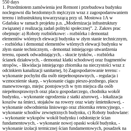
550 days
1. Przedmiotem zamówienia jest Remont i przebudowa budynku
noclegowni dla bezdomnych mężczyzn wraz z zagospodarowaniem
terenu i infrastrukturą towarzyszącą przy ul. Mostowa 1A w
Gdańsku w ramach projektu p.n. „Modernizacja infrastruktury
związanej z realizacją zadań polityki społecznej”. 2. Zakres prac
obejmuje: a) Roboty rozbiórkowe: - rozbiórka i demontaż
elementów wtórnych elewacji budynku w złym stanie technicznym,
- rozbiórka i demontaż elementów wtórnych elewacji budynku w
złym stanie technicznym, - demontaż istniejącego utwardzenia
terenu, opasek odwadniających, - skucie tynków, - rozbiórka
ścianek działowych, - demontaż klatki schodowej oraz fragmentów
stropów, - likwidacja istniejącego zbiornika na nieczystości wraz z
odcinkiem kanalizacji sanitarnej, b) Zagospodarowanie terenu: -
wykonanie pochylni dla osób niepełnosprawnych, - regulacja i
wzmocnienie skarp, - wykonanie ciągu pieszo-jezdnego, placu
manewrowego, miejsc postojowych w tym miejsca dla osób
niepełnosprawnych oraz placu gospodarczego, chodnika wokół
budynku, - wykonanie ogrodzenia z siatki ażurowej, - lokalizacja
koszów na śmieci, stojaków na rowery oraz wiaty śmietnikowej, -
wykonanie odwodnienia liniowego oraz zbiornika retencyjnego, -
wykonanie schodów zewnętrznych budynku, c) Roboty budowlane:
- wykonanie wykopów wokół budynku i odsłonięcie ścian
fundamentowych, - wykonanie nowej opaski wokół budynku, -
wykonanie izolacji termicznej ścian fundamentowych, posadzek na