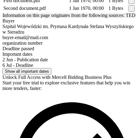
First document.pdf
1 Jan 1970, 00:00
1 Bytes
Second document.pdf
1 Jan 1970, 00:00
1 Bytes
Information on this page originates from the following sources: TED
Buyer
Szpital Wojewódzki im. Prymasa Kardynała Stefana Wyszyńskiego
w Sieradzu
buyer-email@mail.com
organization number
Deadline passed
Important dates
2 Jun - Publication date
6 Jul - Deadline
Show all important dates
Unlock Full Access with Mercell Bidding Business Plus
Start your free trial to explore exclusive features that help you win
more tenders, faster: