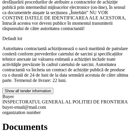
desfășurării procedurilor de atribuire a contractelor de achiziție
publică prin intermediul mijloacelor electronice (on-line), în sensul
ca documentele atașate la secțiunea „Întrebări" NU VOR
CONȚINE DATELE DE IDENTIFICAREA ALE ACESTORA,
întrucât acestea vor deveni publice în momentul transmiterii
răspunsului de către autoritatea contractantă!
Default lot
Autoritatea contractantă achiziționează o navă maritimă de patrulare
costieră conform prevederilor caietului de sarcini şi specificațiilor
tehnice anexate iar valoarea estimată a achiziției include toate
activităţile prevăzute în cadrul caietului de sarcini. Autoritatea
contractantă va încheia un contract de achiziție publică de produse
cu o durată de 24 de luni de la data semnării acestuia de către ultima
parte. Termenul de livrare: 22 luni.
Show all tender information
Buyer
INSPECTORATUL GENERAL AL POLITIEI DE FRONTIERA
buyer-email@mail.com
organization number
Documents