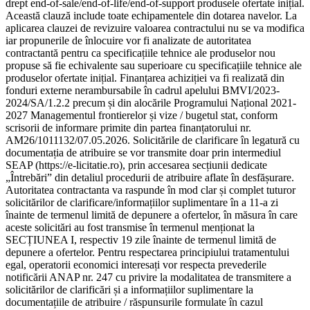
drept end-of-sale/end-of-life/end-of-support produsele ofertate inițial.
Această clauză include toate echipamentele din dotarea navelor. La
aplicarea clauzei de revizuire valoarea contractului nu se va modifica
iar propunerile de înlocuire vor fi analizate de autoritatea
contractantă pentru ca specificațiile tehnice ale produselor nou
propuse să fie echivalente sau superioare cu specificațiile tehnice ale
produselor ofertate inițial. Finanțarea achiziției va fi realizată din
fonduri externe nerambursabile în cadrul apelului BMVI/2023-
2024/SA/1.2.2 precum și din alocările Programului Național 2021-
2027 Managementul frontierelor și vize / bugetul stat, conform
scrisorii de informare primite din partea finanțatorului nr.
AM26/1011132/07.05.2026. Solicitările de clarificare în legatură cu
documentația de atribuire se vor transmite doar prin intermediul
SEAP (https://e-licitatie.ro), prin accesarea secțiunii dedicate
„Întrebări” din detaliul procedurii de atribuire aflate în desfășurare.
Autoritatea contractanta va raspunde în mod clar și complet tuturor
solicitărilor de clarificare/informațiilor suplimentare în a 11-a zi
înainte de termenul limită de depunere a ofertelor, în măsura în care
aceste solicitări au fost transmise în termenul menționat la
SECȚIUNEA I, respectiv 19 zile înainte de termenul limită de
depunere a ofertelor. Pentru respectarea principiului tratamentului
egal, operatorii economici interesați vor respecta prevederile
notificării ANAP nr. 247 cu privire la modalitatea de transmitere a
solicitărilor de clarificări și a informațiilor suplimentare la
documentațiile de atribuire / răspunsurile formulate în cazul