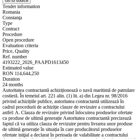
Go to source
Tender information
Romania
Constanţa
Type
Contract
Procedure
Open procedure
Evaluation criteria
Price, Quality
Ref. number
4193222_2026_PAAPD1613450
Estimated value
RON 114,644,250
Duration
24 months
Autoritatea contractantă achiziționează o navă maritimă de patrulare
costieră. În temeiul art. 221 alin. (1) lit. a) din Legea nr. 98/2016
privind achizițiile publice, autoritatea contractantă utilizează în
cadrul procedurii de achiziție clauze de revizuire a contractului
astfel: A. Clauza de revizuire privind înlocuirea produselor ofertate
cu produse de ultimă generație Autoritatea contractantă precizează
faptul că va utiliza clauza de revizuire pentru livrarea unor produse
de ultimă generație în situația în care producătorul produselor
ofertate iniţial a declarat în perioada de valabilitate a contractului