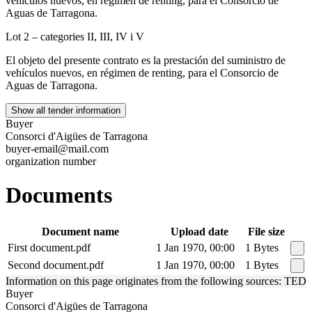
vehículos nuevos, en régimen de renting, para el Consorcio de
Aguas de Tarragona.
Lot 2 – categories II, III, IV i V
El objeto del presente contrato es la prestación del suministro de
vehículos nuevos, en régimen de renting, para el Consorcio de
Aguas de Tarragona.
Show all tender information
Buyer
Consorci d'Aigües de Tarragona
buyer-email@mail.com
organization number
Documents
Document name
Upload date
File size
First document.pdf
1 Jan 1970, 00:00
1 Bytes
Second document.pdf
1 Jan 1970, 00:00
1 Bytes
Information on this page originates from the following sources: TED
Buyer
Consorci d'Aigües de Tarragona