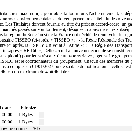
attributaires maximum) a pour objet la fourniture, l'acheminement, le d
 normes environnementales et doivent permettre d'atteindre les niveaux
tc. Les Titulaires doivent fournir, au titre du présent accord-cadre, un
es marchés passés sur son fondement, désignés ci-après marchés subséque
ns la région du Sud-Ouest de la France ont décidé de renouveler leur gro
oulousaine TISSEO (ci-après, « TISSEO ») ; - la Régie Régionale des Tr
utre (ci-après, la « SPL d'Un Point à l'Autre ») ; - la Régie des Transp
ud (ci-après,« RRT66 ») Celles-ci ont à nouveau décidé de se constit
 sans plomb) pour leurs réseaux de transports de voyageurs. Le groupemen
SEO est le coordonnateur du groupement. Chacun des membres du grou
ans à compter du 01/01/2027 ou de sa date de notification si celle ci e
attribué à un maximum de 4 attributaires
 date
File size
, 00:00
1 Bytes
, 00:00
1 Bytes
following sources: TED