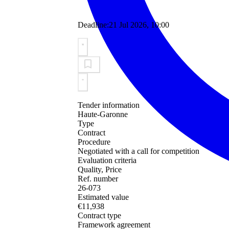
Deadline:
21 Jul 2026, 10:00
Tender information
Haute-Garonne
Type
Contract
Procedure
Negotiated with a call for competition
Evaluation criteria
Quality, Price
Ref. number
26-073
Estimated value
€11,938
Contract type
Framework agreement