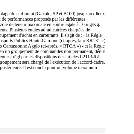
épotage de carburant (Gazole, SP et B100) jusqu'aux lieux
 de performances proposés par les différentes
 gazole de teneur maximale en soufre égale à 10 mg/Kg.
nts. Plusieurs entités adjudicatrices chargées de
upement d'achat en carburants. Il s'agit de : - la Régie
ansports Publics Haute-Garonne (ci-après, la « RRT31 »)
orts Carcassonne Agglo (ci-après, « RTCA ») - et la Régie
uer en un groupement de commandes non permanent, dédié
t est régi par les dispositions des articles L2113-6 à
pement sera chargé de l'exécution de l'accord-cadre.
st postérieure. Il est conclu pour un volume maximum