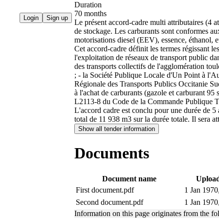
Duration
70 months
Login
Sign up
Le présent accord-cadre multi attributaires (4 
de stockage. Les carburants sont conformes aux
motorisations diesel (EEV), essence, éthanol, e
Cet accord-cadre définit les termes régissant l
l'exploitation de réseaux de transport public da
des transports collectifs de l'agglomération t
; - la Société Publique Locale d'Un Point à l'A
Régionale des Transports Publics Occitanie S
à l'achat de carburants (gazole et carburant 95
L2113-8 du Code de la Commande Publique TIS
L'accord cadre est conclu pour une durée de 5 
total de 11 938 m3 sur la durée totale. Il sera 
Show all tender information
Documents
Document name
Upload
First document.pdf
1 Jan 1970
Second document.pdf
1 Jan 1970
Information on this page originates from the 