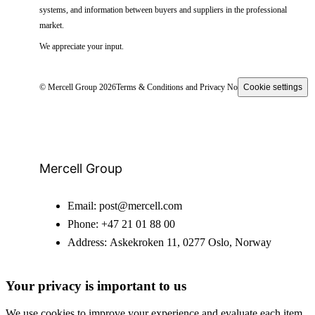
systems, and information between buyers and suppliers in the professional
market.
We appreciate your input.
© Mercell Group 2026
Terms & Conditions and Privacy Notice
Cookie settings
Mercell Group
Email:
post@mercell.com
Phone:
+47 21 01 88 00
Address:
Askekroken 11, 0277 Oslo, Norway
Your privacy is important to us
We use cookies to improve your experience and evaluate each item