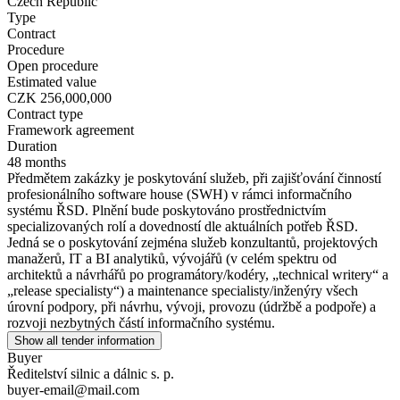
Czech Republic
Type
Contract
Procedure
Open procedure
Estimated value
CZK 256,000,000
Contract type
Framework agreement
Duration
48 months
Předmětem zakázky je poskytování služeb, při zajišťování činností
profesionálního software house (SWH) v rámci informačního
systému ŘSD. Plnění bude poskytováno prostřednictvím
specializovaných rolí a dovedností dle aktuálních potřeb ŘSD.
Jedná se o poskytování zejména služeb konzultantů, projektových
manažerů, IT a BI analytiků, vývojářů (v celém spektru od
architektů a návrhářů po programátory/kodéry, „technical writery“ a
„release specialisty“) a maintenance specialisty/inženýry všech
úrovní podpory, při návrhu, vývoji, provozu (údržbě a podpoře) a
rozvoji nezbytných částí informačního systému.
Show all tender information
Buyer
Ředitelství silnic a dálnic s. p.
buyer-email@mail.com