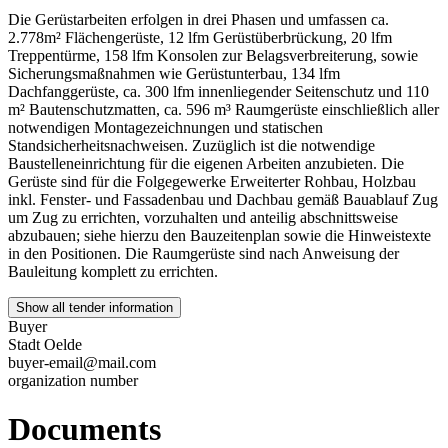
Die Gerüstarbeiten erfolgen in drei Phasen und umfassen ca.
2.778m² Flächengerüste, 12 lfm Gerüstüberbrückung, 20 lfm
Treppentürme, 158 lfm Konsolen zur Belagsverbreiterung, sowie
Sicherungsmaßnahmen wie Gerüstunterbau, 134 lfm
Dachfanggerüste, ca. 300 lfm innenliegender Seitenschutz und 110
m² Bautenschutzmatten, ca. 596 m³ Raumgerüste einschließlich aller
notwendigen Montagezeichnungen und statischen
Standsicherheitsnachweisen. Zuzüglich ist die notwendige
Baustelleneinrichtung für die eigenen Arbeiten anzubieten. Die
Gerüste sind für die Folgegewerke Erweiterter Rohbau, Holzbau
inkl. Fenster- und Fassadenbau und Dachbau gemäß Bauablauf Zug
um Zug zu errichten, vorzuhalten und anteilig abschnittsweise
abzubauen; siehe hierzu den Bauzeitenplan sowie die Hinweistexte
in den Positionen. Die Raumgerüste sind nach Anweisung der
Bauleitung komplett zu errichten.
Show all tender information
Buyer
Stadt Oelde
buyer-email@mail.com
organization number
Documents