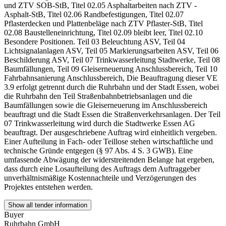
und ZTV SOB-StB, Titel 02.05 Asphaltarbeiten nach ZTV -
Asphalt-StB, Titel 02.06 Randbefestigungen, Titel 02.07
Pflasterdecken und Plattenbeläge nach ZTV Pflaster-StB, Titel
02.08 Baustelleneinrichtung, Titel 02.09 bleibt leer, Titel 02.10
Besondere Positionen. Teil 03 Beleuchtung ASV, Teil 04
Lichtsignalanlagen ASV, Teil 05 Markierungsarbeiten ASV, Teil 06
Beschilderung ASV, Teil 07 Trinkwasserleitung Stadtwerke, Teil 08
Baumfällungen, Teil 09 Gleiserneuerung Anschlussbereich, Teil 10
Fahrbahnsanierung Anschlussbereich, Die Beauftragung dieser VE
3.9 erfolgt getrennt durch die Ruhrbahn und der Stadt Essen, wobei
die Ruhrbahn den Teil Straßenbahnbetriebsanlagen und die
Baumfällungen sowie die Gleiserneuerung im Anschlussbereich
beauftragt und die Stadt Essen die Straßenverkehrsanlagen. Der Teil
07 Trinkwasserleitung wird durch die Stadtwerke Essen AG
beauftragt. Der ausgeschriebene Auftrag wird einheitlich vergeben.
Einer Aufteilung in Fach- oder Teillose stehen wirtschaftliche und
technische Gründe entgegen (§ 97 Abs. 4 S. 3 GWB). Eine
umfassende Abwägung der widerstreitenden Belange hat ergeben,
dass durch eine Losaufteilung des Auftrags dem Auftraggeber
unverhältnismäßige Kostennachteile und Verzögerungen des
Projektes entstehen werden.
Show all tender information
Buyer
Ruhrbahn GmbH