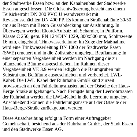
der Stadtwerke Essen bzw. an den Kanalneubau der Stadtwerke
Essen angeschlossen. Die Gleisentwässerung besteht aus einem
Teilsickerrohr DN 200 PVC-U wandverstärkt mit
Revisionsschächten DN 400 PP. Es kommen Straßenabläufe 30/50
cm aus Beton mit Beton-Gussabdeckung zur Ausführung. In
Überwegen werden Elcord-Aufsatz mit Scharnier, in Pultform,
Klasse C 250, gem. EN 124/DIN 1229, 300x500 mm, Schlitzweite
16 mm, eingebaut. Trinkwasserleitung: Im Zuge der Maßnahme
wird eine Trinkwasserleitung DN 1000 der Stadtwerke Essen
(SWE) erneuert und in die Zollstraße umgelegt. Bepflanzung: In
einer separaten Vergabeeinheit werden im Nachgang die zu
pflanzenden Bäume ausgeschrieben. Im Rahmen dieser
Vergabeeinheit VE 3.9 werden lediglich die Baumgruben mit
Substrat und Belüftung ausgeschrieben und vorbereitet. LWL-
Kabel: Die LWL-Kabel der Ruhrbahn GmbH sind zurzeit
provisorisch an den Fahrleitungsmasten auf der Ostseite der Haus-
Berge-Straße aufgehangen. Nach Fertigstellung der Leerrohrtrassen
der Ruhrbahn werden die LWL-Kabel in die Leerrohre umgelegt.
Anschließend können die Fahrleitungsmaste auf der Ostseite der
Haus-Berge-Straße zurückgebaut werden.
Diese Ausschreibung erfolgt in Form einer Auftraggeber-
Gemeinschaft, bestehend aus der Ruhrbahn GmbH, der Stadt Essen
und den Stadtwerke Essen AG.