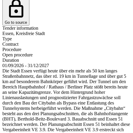
Go to source
Tender information
Essen, Kreisfreie Stadt
Type
Contract
Procedure
Open procedure
Duration
01/09/2026 - 31/12/2027
Die Stadt Essen verfügt heute über ein mehr als 50 km langes
Straßenbahnnetz, das über rd. 19 km in Tunnellage und über gut 5
km auf besonderem Bahnkörper geführt wird. Der Tunnel um den
Bereich Hauptbahnhof / Rathaus / Berliner Platz stößt bereits heute
an seine Kapazitätsgrenze. Vor dem Hintergrund hoher
Linienauslastungen und prognostizierter Fahrgastzuwächse soll
durch den Bau der Citybahn als Bypass eine Entlastung des
Tunnelsystems herbeigeführt werden. Die Maßnahme „Citybahn“
besteht aus den drei Planungsabschnitten, die als Bahnhofstangente
(BHT), Berthold-Beitz-Boulevard 3. Bauabschnitt und Essen 51
bezeichnet werden. Der Planungsabschnitt Essen 51 beinhaltet diese
Vergabeeinheit VE 3.9. Die Vergabeeinheit VE 3.9 erstreckt sich