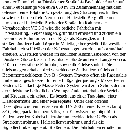
von der Einmündung Dinslakener Straße bis Bocholder Straße auf
einer Neubaulänge von etwa 650 m. Im Zusammenhang mit dem
Gleisneubau erfolgt die Umgestaltung des Straßenquerschnittes
sowie der barrierefreie Neubau der Haltestelle Bergmühle und
Umbau der Haltestelle Bocholder Straße. Im Rahmen der
Vergabeeinheit VE 3.9 wird die östliche Fahrbahn mit
Entwässerung, Nebenanlagen, grundhaft erneuert und zudem ein
besonderer Bahnkörper in der Regel als Rasengleis und
straßenbündiger Bahnkörper in Mittellage hergestellt. Die westliche
Fahrbahn einschließlich der Nebenanlagen wurde vorab grundhaft
erneuert. Zusätzlich werden im südlichen Anschlussbereich von der
Dinslaker Straße bis zur Buschhauer Straße auf einer Länge von ca.
210 m die westliche Fahrbahn, sowie die Gleise saniert. Die
Gleisanlagen erhalten drei verschiedene Aufbauten: • Gleis auf
Betonmontageklötzen Typ B • System Travetto offen als Rasengleis
und einmal geschlossen für eine Fußgängerquerung • Masse-Feder-
System. Das flächige Masse-Feder-System wird zum Schutz der an
der Gleistrasse befindlichen Wohngebäude unterhalb der Weichen
und Kreuzung eingebaut. Es besteht aus einer Tragplatte, einer
Elastomermatte und einer Masseplatte. Unter dem offenen
Rasengleis wird ein Teilsickerrohr DN 200 in einer Kiespackung
8/16, eingepackt in einem Vlies, zur Entwässerung mitgeführt.
Zudem werden Kabelschutzrohre unterschiedlicher Größen als
Streckenverrohrung, Haltestellenverrohrung und für die
Signaltechnik eingebaut. Straßenbau: Die Fahrbahnen erhalten in