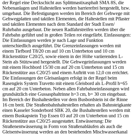
der Regel eine Deckschicht aus Splittmastixasphalt SMA 8S, die
Nebenanlagen und Haltestellen werden barrierefrei hergestellt, bzw.
umgebaut. Die Befestigungen werden im Bereich der Gehwege mit
Gehwegplatten und taktilen Elementen, die Haltestellen mit Pflaster
und taktilen Elementen nach dem Standard der Stadt Essen/
Ruhrbahn ausgebaut. Die neuen Radfahrstreifen werden über die
Fahrbahn geführt und in großen Teilen rot eingefärbt. Einfassungen:
Die Einfassungen werden je nach Lage und Funktion
unterschiedlich ausgeführt. Die Grenzeinfassungen werden mit
einem Tiefbord T8/20 cm auf 10 cm Unterbeton und 10 cm
Rückenstütze C20/25, sowie einem in der Höhe variierenden L-
Stein als Stützwand hergestellt. Die Gehwegeinfassungen werden
mit einem Hochbord 15/30 cm auf 20 cm Unterbeton und 15 cm
Rückenstütze aus C20/25 und einem Auftritt von 12,0 cm errichtet.
Die Einfassungen der Gleisanlagen erfolgt in der Regel beim
Rasengleis System Travetto mit einem Gleisbord als L-Profil h=65
cm auf 20 cm Unterbeton. Neben allen Fahrbahneinfassungen wird
grundsätzlich eine Gussasphaltrinne h=3 cm, b= 30 cm eingebaut.
Im Bereich der Bushaltestellen vor dem Busbordstein ist die Rinne
16 cm breit. Die Straßenbahnhaltestellen erhalten als Bahnsteigkante
einen Kasseler Sonderbord SBK 20, die Bushaltestellen werden mit
einem Buskapstein Typ Essen 03 auf 20 cm Unterbeton und 15 cm
Rückenstütze aus C20/25 ausgestattet. Entwässerung: Die
Straßenentwässerung in Form von Straßenabläufen als auch die
Gleisentwässerung werden an den bestehenden Mischwasserkanal