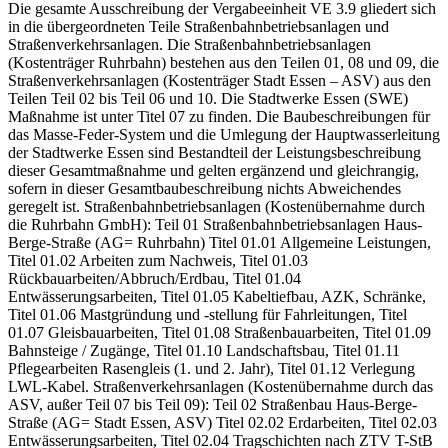
Die gesamte Ausschreibung der Vergabeeinheit VE 3.9 gliedert sich
in die übergeordneten Teile Straßenbahnbetriebsanlagen und
Straßenverkehrsanlagen. Die Straßenbahnbetriebsanlagen
(Kostenträger Ruhrbahn) bestehen aus den Teilen 01, 08 und 09, die
Straßenverkehrsanlagen (Kostenträger Stadt Essen – ASV) aus den
Teilen Teil 02 bis Teil 06 und 10. Die Stadtwerke Essen (SWE)
Maßnahme ist unter Titel 07 zu finden. Die Baubeschreibungen für
das Masse-Feder-System und die Umlegung der Hauptwasserleitung
der Stadtwerke Essen sind Bestandteil der Leistungsbeschreibung
dieser Gesamtmaßnahme und gelten ergänzend und gleichrangig,
sofern in dieser Gesamtbaubeschreibung nichts Abweichendes
geregelt ist. Straßenbahnbetriebsanlagen (Kostenübernahme durch
die Ruhrbahn GmbH): Teil 01 Straßenbahnbetriebsanlagen Haus-
Berge-Straße (AG= Ruhrbahn) Titel 01.01 Allgemeine Leistungen,
Titel 01.02 Arbeiten zum Nachweis, Titel 01.03
Rückbauarbeiten/Abbruch/Erdbau, Titel 01.04
Entwässerungsarbeiten, Titel 01.05 Kabeltiefbau, AZK, Schränke,
Titel 01.06 Mastgründung und -stellung für Fahrleitungen, Titel
01.07 Gleisbauarbeiten, Titel 01.08 Straßenbauarbeiten, Titel 01.09
Bahnsteige / Zugänge, Titel 01.10 Landschaftsbau, Titel 01.11
Pflegearbeiten Rasengleis (1. und 2. Jahr), Titel 01.12 Verlegung
LWL-Kabel. Straßenverkehrsanlagen (Kostenübernahme durch das
ASV, außer Teil 07 bis Teil 09): Teil 02 Straßenbau Haus-Berge-
Straße (AG= Stadt Essen, ASV) Titel 02.02 Erdarbeiten, Titel 02.03
Entwässerungsarbeiten, Titel 02.04 Tragschichten nach ZTV T-StB