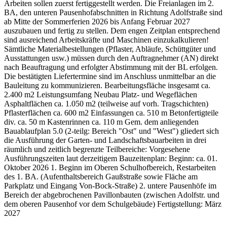
Arbeiten sollen zuerst fertiggestellt werden. Die Freianlagen im 2.
BA, den unteren Pausenhofabschnitten in Richtung Adolfstraße sind
ab Mitte der Sommerferien 2026 bis Anfang Februar 2027
auszubauen und fertig zu stellen. Dem engen Zeitplan entsprechend
sind ausreichend Arbeitskräfte und Maschinen einzukalkulieren!
Sämtliche Materialbestellungen (Pflaster, Abläufe, Schüttgüter und
Ausstattungen usw.) müssen durch den Auftragnehmer (AN) direkt
nach Beauftragung und erfolgter Abstimmung mit der BL erfolgen.
Die bestätigten Liefertermine sind im Anschluss unmittelbar an die
Bauleitung zu kommunizieren. Bearbeitungsfläche insgesamt ca.
2.400 m2 Leistungsumfang Neubau Platz- und Wegeflächen
Asphaltflächen ca. 1.050 m2 (teilweise auf vorh. Tragschichten)
Pflasterflächen ca. 600 m2 Einfassungen ca. 510 m Betonfertigteile
div. ca. 50 m Kastenrinnen ca. 110 m Gem. dem anliegenden
Bauablaufplan 5.0 (2-teilg: Bereich "Ost" und "West") gliedert sich
die Ausführung der Garten- und Landschaftsbauarbeiten in drei
räumlich und zeitlich begrenzte Teilbereiche: Vorgesehene
Ausführungszeiten laut derzeitigem Bauzeitenplan: Beginn: ca. 01.
Oktober 2026 1. Beginn im Oberen Schulhofbereich, Restarbeiten
des 1. BA. (Aufenthaltsbereich Gaußstraße sowie Fläche am
Parkplatz und Eingang Von-Bock-Straße) 2. untere Pausenhöfe im
Bereich der abgebrochenen Pavillonbauten (zwischen Adolfstr. und
dem oberen Pausenhof vor dem Schulgebäude) Fertigstellung: März
2027