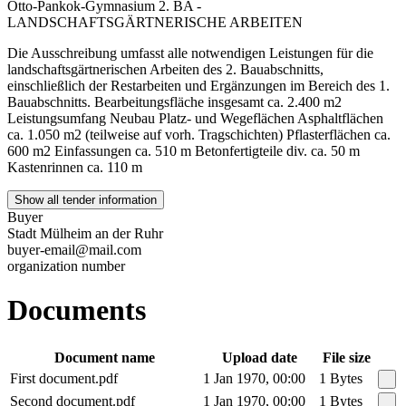
Otto-Pankok-Gymnasium 2. BA -
LANDSCHAFTSGÄRTNERISCHE ARBEITEN
Die Ausschreibung umfasst alle notwendigen Leistungen für die
landschaftsgärtnerischen Arbeiten des 2. Bauabschnitts,
einschließlich der Restarbeiten und Ergänzungen im Bereich des 1.
Bauabschnitts. Bearbeitungsfläche insgesamt ca. 2.400 m2
Leistungsumfang Neubau Platz- und Wegeflächen Asphaltflächen
ca. 1.050 m2 (teilweise auf vorh. Tragschichten) Pflasterflächen ca.
600 m2 Einfassungen ca. 510 m Betonfertigteile div. ca. 50 m
Kastenrinnen ca. 110 m
Show all tender information
Buyer
Stadt Mülheim an der Ruhr
buyer-email@mail.com
organization number
Documents
Document name
Upload date
File size
First document.pdf
1 Jan 1970, 00:00
1 Bytes
Second document.pdf
1 Jan 1970, 00:00
1 Bytes