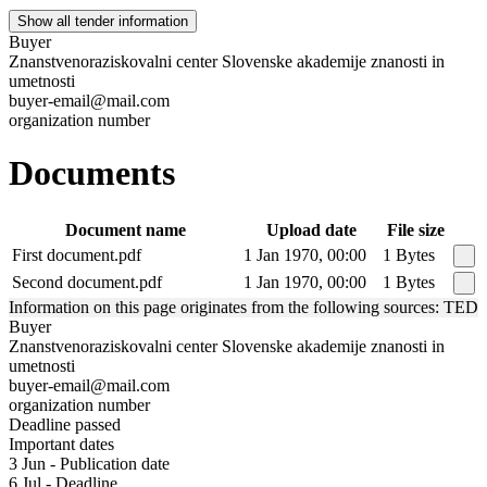
Show all tender information
Buyer
Znanstvenoraziskovalni center Slovenske akademije znanosti in
umetnosti
buyer-email@mail.com
organization number
Documents
Document name
Upload date
File size
First document.pdf
1 Jan 1970, 00:00
1 Bytes
Second document.pdf
1 Jan 1970, 00:00
1 Bytes
Information on this page originates from the following sources: TED
Buyer
Znanstvenoraziskovalni center Slovenske akademije znanosti in
umetnosti
buyer-email@mail.com
organization number
Deadline passed
Important dates
3 Jun - Publication date
6 Jul - Deadline