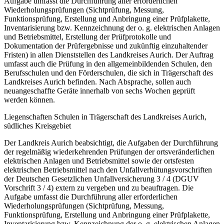
Aufgabe umfasst die Durchführung aller erforderlichen
Wiederholungsprüfungen (Sichtprüfung, Messung,
Funktionsprüfung, Erstellung und Anbringung einer Prüfplakette,
Inventarisierung bzw. Kennzeichnung der o. g. elektrischen Anlagen
und Betriebsmittel, Erstellung der Prüfprotokolle und
Dokumentation der Prüfergebnisse und zukünftig einzuhaltender
Fristen) in allen Dienststellen des Landkreises Aurich. Der Auftrag
umfasst auch die Prüfung in den allgemeinbildenden Schulen, den
Berufsschulen und den Förderschulen, die sich in Trägerschaft des
Landkreises Aurich befinden. Nach Absprache, sollen auch
neuangeschaffte Geräte innerhalb von sechs Wochen geprüft
werden können.
Liegenschaften Schulen in Trägerschaft des Landkreises Aurich,
südliches Kreisgebiet
Der Landkreis Aurich beabsichtigt, die Aufgaben der Durchführung
der regelmäßig wiederkehrenden Prüfungen der ortsveränderlichen
elektrischen Anlagen und Betriebsmittel sowie der ortsfesten
elektrischen Betriebsmittel nach den Unfallverhütungsvorschriften
der Deutschen Gesetzlichen Unfallversicherung 3 / 4 (DGUV
Vorschrift 3 / 4) extern zu vergeben und zu beauftragen. Die
Aufgabe umfasst die Durchführung aller erforderlichen
Wiederholungsprüfungen (Sichtprüfung, Messung,
Funktionsprüfung, Erstellung und Anbringung einer Prüfplakette,
Inventarisierung bzw. Kennzeichnung der o. g. elektrischen Anlagen