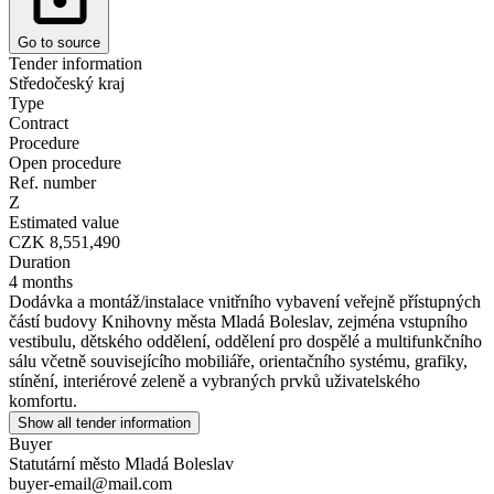
Go to source
Tender information
Středočeský kraj
Type
Contract
Procedure
Open procedure
Ref. number
Z
Estimated value
CZK 8,551,490
Duration
4 months
Dodávka a montáž/instalace vnitřního vybavení veřejně přístupných
částí budovy Knihovny města Mladá Boleslav, zejména vstupního
vestibulu, dětského oddělení, oddělení pro dospělé a multifunkčního
sálu včetně souvisejícího mobiliáře, orientačního systému, grafiky,
stínění, interiérové zeleně a vybraných prvků uživatelského
komfortu.
Show all tender information
Buyer
Statutární město Mladá Boleslav
buyer-email@mail.com