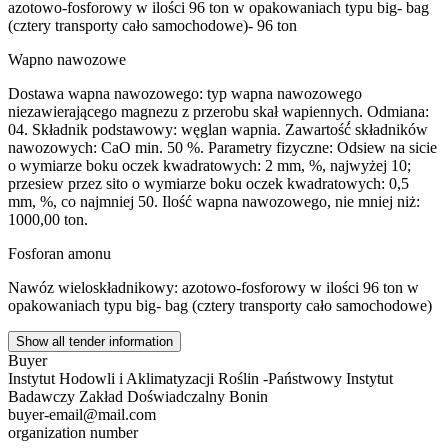
azotowo-fosforowy w ilości 96 ton w opakowaniach typu big- bag
(cztery transporty cało samochodowe)- 96 ton
Wapno nawozowe
Dostawa wapna nawozowego: typ wapna nawozowego
niezawierającego magnezu z przerobu skał wapiennych. Odmiana:
04. Składnik podstawowy: węglan wapnia. Zawartość́ składników
nawozowych: CaO min. 50 %. Parametry fizyczne: Odsiew na sicie
o wymiarze boku oczek kwadratowych: 2 mm, %, najwyżej 10;
przesiew przez sito o wymiarze boku oczek kwadratowych: 0,5
mm, %, co najmniej 50. Ilość wapna nawozowego, nie mniej niż:
1000,00 ton.
Fosforan amonu
Nawóz wieloskładnikowy: azotowo-fosforowy w ilości 96 ton w
opakowaniach typu big- bag (cztery transporty cało samochodowe)
Show all tender information
Buyer
Instytut Hodowli i Aklimatyzacji Roślin -Państwowy Instytut
Badawczy Zakład Doświadczalny Bonin
buyer-email@mail.com
organization number