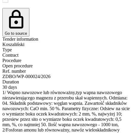
Go to source
Tender information
Koszaliński
Type
Contract
Procedure
Open procedure
Ref. number
ZDBO/WP-000024/2026
Duration
30 days
1/ Wapno nawozowe lub równoważny,typ wapna nawozowego
niezawierającego magnezu z przerobu skał wapiennych. Odmiana:
04. Składnik podstawowy: węglan wapnia. Zawartość́ składników
nawozowych: CaO min. 50 %. Parametry fizyczne: Odsiew na sicie
o wymiarze boku oczek kwadratowych: 2 mm, %, najwyżej 10;
przesiew przez sito o wymiarze boku oczek kwadratowych: 0,5
mm, %, co najmniej 50. Ilość wapna nawozowego - 1000 ton,
2/Fosforan amonu lub równoważny, nawóz wieloskładnikowy