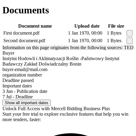
Documents
Document name
Upload date
File size
First document.pdf
1 Jan 1970, 00:00
1 Bytes
Second document.pdf
1 Jan 1970, 00:00
1 Bytes
Information on this page originates from the following sources: TED
Buyer
Instytut Hodowli i Aklimatyzacji Roślin -Państwowy Instytut
Badawczy Zakład Doświadczalny Bonin
buyer-email@mail.com
organization number
Deadline passed
Important dates
3 Jun - Publication date
7 Jul - Deadline
Show all important dates
Unlock Full Access with Mercell Bidding Business Plus
Start your free trial to explore exclusive features that help you win
more tenders, faster: