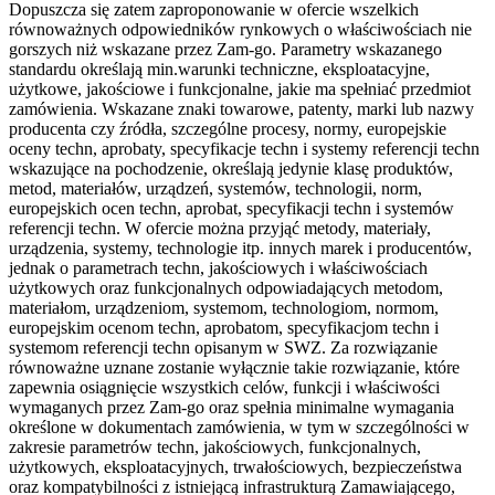
Dopuszcza się zatem zaproponowanie w ofercie wszelkich
równoważnych odpowiedników rynkowych o właściwościach nie
gorszych niż wskazane przez Zam-go. Parametry wskazanego
standardu określają min.warunki techniczne, eksploatacyjne,
użytkowe, jakościowe i funkcjonalne, jakie ma spełniać przedmiot
zamówienia. Wskazane znaki towarowe, patenty, marki lub nazwy
producenta czy źródła, szczególne procesy, normy, europejskie
oceny techn, aprobaty, specyfikacje techn i systemy referencji techn
wskazujące na pochodzenie, określają jedynie klasę produktów,
metod, materiałów, urządzeń, systemów, technologii, norm,
europejskich ocen techn, aprobat, specyfikacji techn i systemów
referencji techn. W ofercie można przyjąć metody, materiały,
urządzenia, systemy, technologie itp. innych marek i producentów,
jednak o parametrach techn, jakościowych i właściwościach
użytkowych oraz funkcjonalnych odpowiadających metodom,
materiałom, urządzeniom, systemom, technologiom, normom,
europejskim ocenom techn, aprobatom, specyfikacjom techn i
systemom referencji techn opisanym w SWZ. Za rozwiązanie
równoważne uznane zostanie wyłącznie takie rozwiązanie, które
zapewnia osiągnięcie wszystkich celów, funkcji i właściwości
wymaganych przez Zam-go oraz spełnia minimalne wymagania
określone w dokumentach zamówienia, w tym w szczególności w
zakresie parametrów techn, jakościowych, funkcjonalnych,
użytkowych, eksploatacyjnych, trwałościowych, bezpieczeństwa
oraz kompatybilności z istniejącą infrastrukturą Zamawiającego,