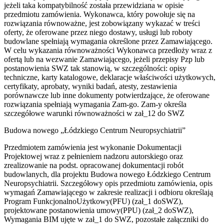
jeżeli taka kompatybilność została przewidziana w opisie
przedmiotu zamówienia. Wykonawca, który powołuje się na
rozwiązania równoważne, jest zobowiązany wykazać w treści
oferty, że oferowane przez niego dostawy, usługi lub roboty
budowlane spełniają wymagania określone przez Zamawiającego.
W celu wykazania równoważności Wykonawca przedłoży wraz z
ofertą lub na wezwanie Zamawiającego, jeżeli przepisy Pzp lub
postanowienia SWZ tak stanowią, w szczególności: opisy
techniczne, karty katalogowe, deklaracje właściwości użytkowych,
certyfikaty, aprobaty, wyniki badań, atesty, zestawienia
porównawcze lub inne dokumenty potwierdzające, że oferowane
rozwiązania spełniają wymagania Zam-go. Zam-y określa
szczegółowe warunki równoważności w zał_12 do SWZ
Budowa nowego „Łódzkiego Centrum Neuropsychiatrii”
Przedmiotem zamówienia jest wykonanie Dokumentacji
Projektowej wraz z pełnieniem nadzoru autorskiego oraz
zrealizowanie na podst. opracowanej dokumentacji robót
budowlanych, dla projektu Budowa nowego Łódzkiego Centrum
Neuropsychiatrii. Szczegółowy opis przedmiotu zamówienia, opis
wymagań Zamawiającego w zakresie realizacji i odbioru określają
Program Funkcjonalno­Użytkowy(PFU) (zał_1 doSWZ),
projektowane postanowienia umowy(PPU) (zał_2 doSWZ),
Wymagania BIM ujęte w zał_1 do SWZ, pozostałe załączniki do