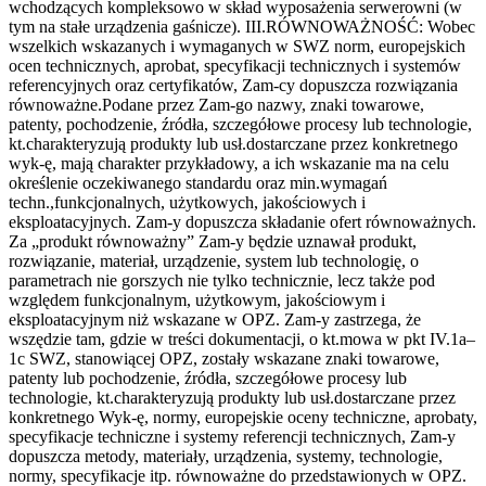
wchodzących kompleksowo w skład wyposażenia serwerowni (w
tym na stałe urządzenia gaśnicze). III.RÓWNOWAŻNOŚĆ: Wobec
wszelkich wskazanych i wymaganych w SWZ norm, europejskich
ocen technicznych, aprobat, specyfikacji technicznych i systemów
referencyjnych oraz certyfikatów, Zam-cy dopuszcza rozwiązania
równoważne.Podane przez Zam-go nazwy, znaki towarowe,
patenty, pochodzenie, źródła, szczegółowe procesy lub technologie,
kt.charakteryzują produkty lub usł.dostarczane przez konkretnego
wyk-ę, mają charakter przykładowy, a ich wskazanie ma na celu
określenie oczekiwanego standardu oraz min.wymagań
techn.,funkcjonalnych, użytkowych, jakościowych i
eksploatacyjnych. Zam-y dopuszcza składanie ofert równoważnych.
Za „produkt równoważny” Zam-y będzie uznawał produkt,
rozwiązanie, materiał, urządzenie, system lub technologię, o
parametrach nie gorszych nie tylko technicznie, lecz także pod
względem funkcjonalnym, użytkowym, jakościowym i
eksploatacyjnym niż wskazane w OPZ. Zam-y zastrzega, że
wszędzie tam, gdzie w treści dokumentacji, o kt.mowa w pkt IV.1a–
1c SWZ, stanowiącej OPZ, zostały wskazane znaki towarowe,
patenty lub pochodzenie, źródła, szczegółowe procesy lub
technologie, kt.charakteryzują produkty lub usł.dostarczane przez
konkretnego Wyk-ę, normy, europejskie oceny techniczne, aprobaty,
specyfikacje techniczne i systemy referencji technicznych, Zam-y
dopuszcza metody, materiały, urządzenia, systemy, technologie,
normy, specyfikacje itp. równoważne do przedstawionych w OPZ.