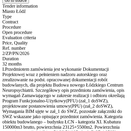
Go to source
Tender information
Miasto Łódź
Type
Contract
Procedure
Open procedure
Evaluation criteria
Price, Quality
Ref. number
2/ZP/PN/2026
Duration
32 months
I.Przedmiotem zamówienia jest wykonanie Dokumentacji
Projektowej wraz z pełnieniem nadzoru autorskiego oraz
zrealizowanie na podst. opracowanej dokumentacji robót
budowlanych, dla projektu Budowa nowego Łódzkiego Centrum
Neuropsychiatrii. Szczegółowy opis przedmiotu zamówienia, opis
wymagań Zamawiającego w zakresie realizacji i odbioru określają
Program Funkcjonalno-Użytkowy(PFU) (zał_1 doSWZ),
projektowane postanowienia umowy(PPU) (zał_2 doSWZ),
Wymagania BIM ujęte w zał_1 do SWZ, pozostałe załączniki do
SWZ wskazane jako opisujące przedmiot zamówienia. Kategoria
obiektu budowlanego – budynku ŁCN - kategoria XI. Kubatura
150000m3 brutto, powierzchnia 23125+5500m2. Powierzchnia