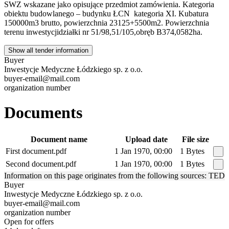
SWZ wskazane jako opisujące przedmiot zamówienia. Kategoria
obiektu budowlanego – budynku ŁCN ­ kategoria XI. Kubatura
150000m3 brutto, powierzchnia 23125+5500m2. Powierzchnia
terenu inwestycji­działki nr 51/98,51/105,obręb B­37­4,0582ha.
Show all tender information
Buyer
Inwestycje Medyczne Łódzkiego sp. z o.o.
buyer-email@mail.com
organization number
Documents
Document name
Upload date
File size
First document.pdf
1 Jan 1970, 00:00
1 Bytes
Second document.pdf
1 Jan 1970, 00:00
1 Bytes
Information on this page originates from the following sources: TED
Buyer
Inwestycje Medyczne Łódzkiego sp. z o.o.
buyer-email@mail.com
organization number
Open for offers