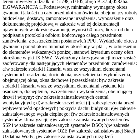
terenu inwestycji-działki nr 51/98,51/105,obręb B-37-4,0582ha.
II.GWARANCJA:1.Podstawowy, minimalny wymagany okres
gwarancji jakości na cały przedmiot zamówienia, obejmujący roboty
budowlane, dostawy, zamontowane urządzenia, wyposażenie oraz
dokumentację projektową w zakresie wad tej dokumentacji
ujawnionych w okresie gwarancji, wynosi 60 m-cy, licząc od dnia
podpisania protokołu odbioru końcowego całego przedmiotu
zamówienia, z zastrzeżeniem postanowień PPU. Wydłużenie okresu
gwarancji ponad okres minimalny określony w pkt 1, w odniesieniu
do elementów wskazanych poniżej, stanowi kryterium oceny ofert
określone w pkt IX SWZ. Wydłużony okres gwarancji może zostać
zaoferowany dla następujących elementów przedmiotu zamówienia:
a)w zakresie stolarki i ślusarki wraz ze wszystkimi elementami
systemu ich osadzenia, docieplenia, uszczelnienia i wykończenia,
obejmującej okna, okna dachowe i przeszklenia; b)w zakresie
stolarki i ślusarki wraz ze wszystkimi elementami systemu ich
osadzenia, docieplenia, uszczelnienia i wykończenia, obejmującej
drzwi i witryny; c)w zakresie zainstalowanych central
wentylacyjnych; d)w zakresie szczelności (tj. zabezpieczenia przed
wpływem wód opadowych) pokrycia dachu budynku; e)w zakresie
zainstalowanego węzła cieplnego; f)w zakresie zainstalowanych
systemów klimatyzacji; g)w zakresie zainstalowanych systemów
SSP i w zakresie zainstalowanych systemów DSO; h)w zakresie
zainstalowanych systemów OZE i)w zakresie zainstalowanej Stacji
Uzdatnia Wody; j)w zakresie zainstalowanych urządzeń