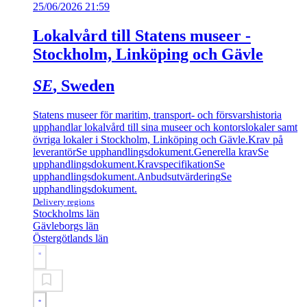
25/06/2026 21:59
Lokalvård till Statens museer -
Stockholm, Linköping och Gävle
SE
, Sweden
Statens museer för maritim, transport- och försvarshistoria
upphandlar lokalvård till sina museer och kontorslokaler samt
övriga lokaler i Stockholm, Linköping och Gävle.
Krav på
leverantör
Se upphandlingsdokument.
Generella krav
Se
upphandlingsdokument.
Kravspecifikation
Se
upphandlingsdokument.
Anbudsutvärdering
Se
upphandlingsdokument.
Delivery regions
Stockholms län
Gävleborgs län
Östergötlands län