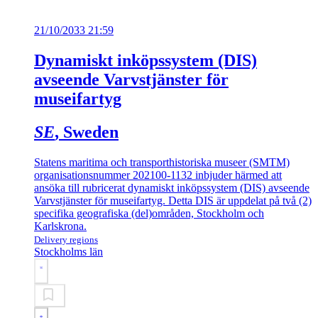
21/10/2033 21:59
Dynamiskt inköpssystem (DIS)
avseende Varvstjänster för
museifartyg
SE
, Sweden
Statens maritima och transporthistoriska museer (SMTM)
organisationsnummer 202100-1132 inbjuder härmed att
ansöka till rubricerat dynamiskt inköpssystem (DIS) avseende
Varvstjänster för museifartyg. Detta DIS är uppdelat på två (2)
specifika geografiska (del)områden, Stockholm och
Karlskrona.
Delivery regions
Stockholms län