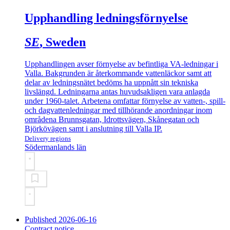
Upphandling ledningsförnyelse
SE
, Sweden
Upphandlingen avser förnyelse av befintliga VA-ledningar i
Valla. Bakgrunden är återkommande vattenläckor samt att
delar av ledningsnätet bedöms ha uppnått sin tekniska
livslängd. Ledningarna antas huvudsakligen vara anlagda
under 1960-talet. Arbetena omfattar förnyelse av vatten-, spill-
och dagvattenledningar med tillhörande anordningar inom
områdena Brunnsgatan, Idrottsvägen, Skånegatan och
Björkövägen samt i anslutning till Valla IP.
Delivery regions
Södermanlands län
Published 2026-06-16
Contract notice