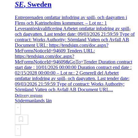
SE
, Sweden
Entreprenaden omfattar infodring av spill- och dagvatten i
Flens och Katrineholms kommuner. – Lot nr.: 1
Leverantörskvalificering Arbetet omfattar infodring av spill-
och dagvatten. Last tender date: 09/03/2026 21:59:59 Type of
contract: Works Authority: Sörmland Vatten och Avfall AB
Document URL: https://tendsign.com/doc.aspx?
MeFormsNoticeId=94609 Tenders URL:
https://tendsign.com/doc.aspx?
MeFormsNoticeId=94609&GoTo=Tender Duration contract
start date : 10/01/2026 00:00:00 Duration contract end date :
02/15/2028 00:00:00 – Lot nr.: 2 Generell del Arbetet
omfattar infodring av spill- och dagvatten. Last tender date:
09/03/2026 21:59:59 Type of contract: Works Authority:
Sörmland Vatten och Avfall AB Document URL...
Delivery regions
Södermanlands län