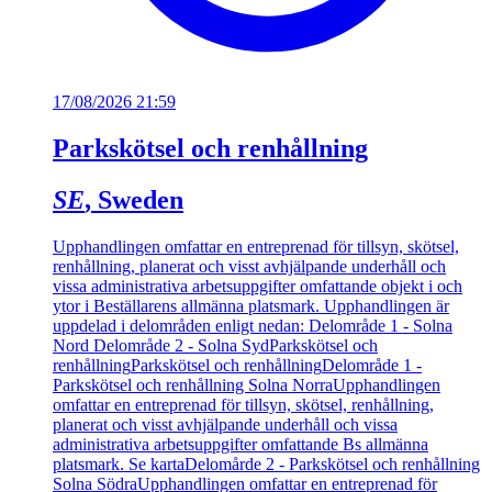
17/08/2026 21:59
Parkskötsel och renhållning
SE
, Sweden
Upphandlingen omfattar en entreprenad för tillsyn, skötsel,
renhållning, planerat och visst avhjälpande underhåll och
vissa administrativa arbetsuppgifter omfattande objekt i och
ytor i Beställarens allmänna platsmark. Upphandlingen är
uppdelad i delområden enligt nedan: Delområde 1 - Solna
Nord Delområde 2 - Solna Syd
Parkskötsel och
renhållning
Parkskötsel och renhållning
Delområde 1 -
Parkskötsel och renhållning Solna Norra
Upphandlingen
omfattar en entreprenad för tillsyn, skötsel, renhållning,
planerat och visst avhjälpande underhåll och vissa
administrativa arbetsuppgifter omfattande Bs allmänna
platsmark. Se karta
Delomårde 2 - Parkskötsel och renhållning
Solna Södra
Upphandlingen omfattar en entreprenad för