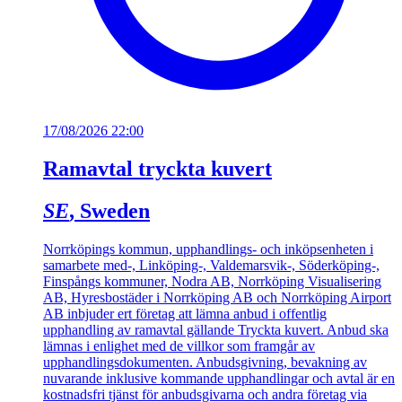
17/08/2026 22:00
Ramavtal tryckta kuvert
SE
, Sweden
Norrköpings kommun, upphandlings- och inköpsenheten i
samarbete med-, Linköping-, Valdemarsvik-, Söderköping-,
Finspångs kommuner, Nodra AB, Norrköping Visualisering
AB, Hyresbostäder i Norrköping AB och Norrköping Airport
AB inbjuder ert företag att lämna anbud i offentlig
upphandling av ramavtal gällande Tryckta kuvert. Anbud ska
lämnas i enlighet med de villkor som framgår av
upphandlingsdokumenten. Anbudsgivning, bevakning av
nuvarande inklusive kommande upphandlingar och avtal är en
kostnadsfri tjänst för anbudsgivarna och andra företag via