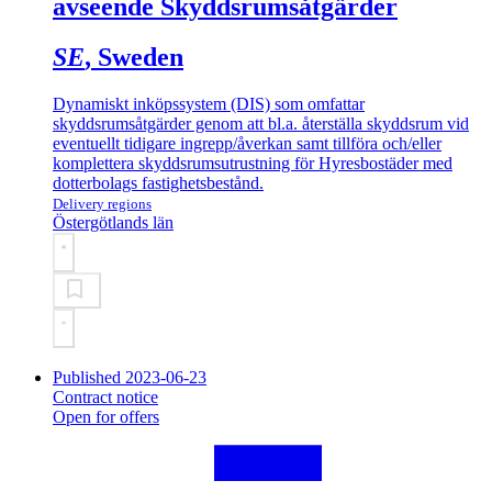
avseende Skyddsrumsåtgärder
SE
, Sweden
Dynamiskt inköpssystem (DIS) som omfattar
skyddsrumsåtgärder genom att bl.a. återställa skyddsrum vid
eventuellt tidigare ingrepp/åverkan samt tillföra och/eller
komplettera skyddsrumsutrustning för Hyresbostäder med
dotterbolags fastighetsbestånd.
Delivery regions
Östergötlands län
Published 2023-06-23
Contract notice
Open for offers