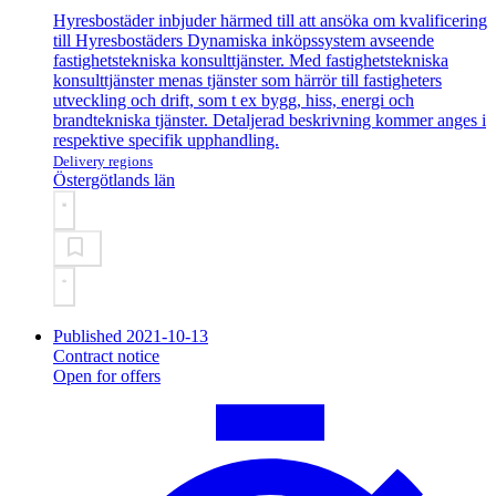
Hyresbostäder inbjuder härmed till att ansöka om kvalificering
till Hyresbostäders Dynamiska inköpssystem avseende
fastighetstekniska konsulttjänster. Med fastighetstekniska
konsulttjänster menas tjänster som härrör till fastigheters
utveckling och drift, som t ex bygg, hiss, energi och
brandtekniska tjänster. Detaljerad beskrivning kommer anges i
respektive specifik upphandling.
Delivery regions
Östergötlands län
Published 2021-10-13
Contract notice
Open for offers