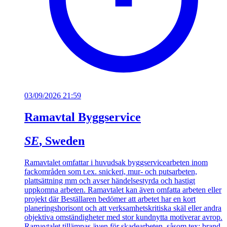
03/09/2026 21:59
Ramavtal Byggservice
SE
, Sweden
Ramavtalet omfattar i huvudsak byggservicearbeten inom
fackområden som t.ex. snickeri, mur- och putsarbeten,
plattsättning mm och avser händelsestyrda och hastigt
uppkomna arbeten. Ramavtalet kan även omfatta arbeten eller
projekt där Beställaren bedömer att arbetet har en kort
planeringshorisont och att verksamhetskritiska skäl eller andra
objektiva omständigheter med stor kundnytta motiverar avrop.
Ramavtalet tillämpas även för skadearbeten, såsom tex; brand-