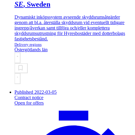
SE
, Sweden
Dynamiskt inköpssystem avseende skyddsrumsåtgärder
genom att bl.a. återställa skyddsrum vid eventuellt tidigare
ingrepp/åverkan samt tillföra och/eller komplettera
skyddsrumsutrustning för Hyresbostäder med dotterbolags
fastighetsbestånd.
Delivery regions
Östergötlands län
Published 2022-03-05
Contract notice
Open for offers