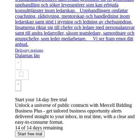
upphandling och söker leverantörer som kan erbjuda
konsulttjänster inom ledarskap. Upphandlingen omfattar
coachning, rådgivning, mentorskap och handledning inom
ledarskap samt stöd i styrning och ledning av chefsuppdrag.
Insatserna riktar sig till chefer och ledare med personalansvar
samt till andra ledarroller, såsom teamledare, samordnare och
gruppchefer, som leder medarbetare. Vi ser fram emot ditt
anbud.
Delivery regions
Dalarnas län
Start your 14-day free trial
Unlock a universe of public contracts with Mercell Bidding
Business Plus - get tailored business opportunity alerts
delivered straight to your inbox, in real time, with a clear and
easy-to-consume format.
14 of 14 days remaining
Start free trial