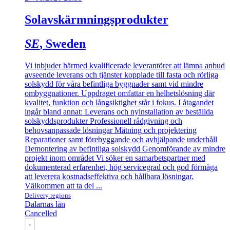
Solavskärmningsprodukter
SE
, Sweden
Vi inbjuder härmed kvalificerade leverantörer att lämna anbud
avseende leverans och tjänster kopplade till fasta och rörliga
solskydd för våra befintliga byggnader samt vid mindre
ombyggnationer. Uppdraget omfattar en helhetslösning där
kvalitet, funktion och långsiktighet står i fokus. I åtagandet
ingår bland annat: Leverans och nyinstallation av beställda
solskyddsprodukter Professionell rådgivning och
behovsanpassade lösningar Mätning och projektering
Reparationer samt förebyggande och avhjälpande underhåll
Demontering av befintliga solskydd Genomförande av mindre
projekt inom området Vi söker en samarbetspartner med
dokumenterad erfarenhet, hög servicegrad och god förmåga
att leverera kostnadseffektiva och hållbara lösningar.
Välkommen att ta del ...
Delivery regions
Dalarnas län
Cancelled