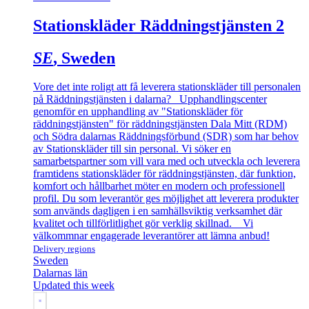
Stationskläder Räddningstjänsten 2
SE
, Sweden
Vore det inte roligt att få leverera stationskläder till personalen
på Räddningstjänsten i dalarna? Upphandlingscenter
genomför en upphandling av "Stationskläder för
räddningstjänsten" för räddningstjänsten Dala Mitt (RDM)
och Södra dalarnas Räddningsförbund (SDR) som har behov
av Stationskläder till sin personal. Vi söker en
samarbetspartner som vill vara med och utveckla och leverera
framtidens stationskläder för räddningstjänsten, där funktion,
komfort och hållbarhet möter en modern och professionell
profil. Du som leverantör ges möjlighet att leverera produkter
som används dagligen i en samhällsviktig verksamhet där
kvalitet och tillförlitlighet gör verklig skillnad. Vi
välkommnar engagerade leverantörer att lämna anbud!
Delivery regions
Sweden
Dalarnas län
Updated this week