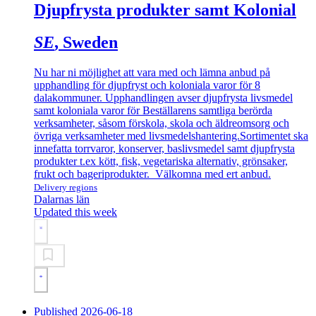
Djupfrysta produkter samt Kolonial
SE
, Sweden
Nu har ni möjlighet att vara med och lämna anbud på
upphandling för djupfryst och koloniala varor för 8
dalakommuner. Upphandlingen avser djupfrysta livsmedel
samt koloniala varor för Beställarens samtliga berörda
verksamheter, såsom förskola, skola och äldreomsorg och
övriga verksamheter med livsmedelshantering.Sortimentet ska
innefatta torrvaror, konserver, baslivsmedel samt djupfrysta
produkter t.ex kött, fisk, vegetariska alternativ, grönsaker,
frukt och bageriprodukter. Välkomna med ert anbud.
Delivery regions
Dalarnas län
Updated this week
Published 2026-06-18