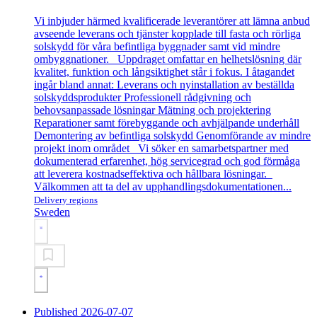
Vi inbjuder härmed kvalificerade leverantörer att lämna anbud
avseende leverans och tjänster kopplade till fasta och rörliga
solskydd för våra befintliga byggnader samt vid mindre
ombyggnationer. Uppdraget omfattar en helhetslösning där
kvalitet, funktion och långsiktighet står i fokus. I åtagandet
ingår bland annat: Leverans och nyinstallation av beställda
solskyddsprodukter Professionell rådgivning och
behovsanpassade lösningar Mätning och projektering
Reparationer samt förebyggande och avhjälpande underhåll
Demontering av befintliga solskydd Genomförande av mindre
projekt inom området Vi söker en samarbetspartner med
dokumenterad erfarenhet, hög servicegrad och god förmåga
att leverera kostnadseffektiva och hållbara lösningar.
Välkommen att ta del av upphandlingsdokumentationen...
Delivery regions
Sweden
Published 2026-07-07